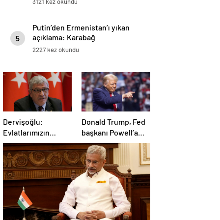
3121 kez okundu
Putin’den Ermenistan’ı yıkan
açıklama: Karabağ
5
Azerbaycan’ın ayrılmaz bir
2227 kez okundu
parçasıdır!
Dervişoğlu:
Donald Trump, Fed
Evlatlarımızın
başkanı Powell’a
haklarını
hakaret etti: Aptal
savunacağım