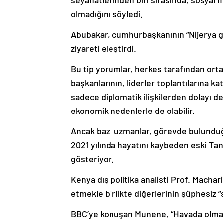
seyahatlerinden biri sırasında, sosyal m
olmadığını söyledi.
Abubakar, cumhurbaşkanının “Nijerya g
ziyareti eleştirdi.
Bu tip yorumlar, herkes tarafından ortay
başkanlarının, liderler toplantılarına kat
sadece diplomatik ilişkilerden dolayı d
ekonomik nedenlerle de olabilir.
Ancak bazı uzmanlar, görevde bulunduğu
2021 yılında hayatını kaybeden eski T
gösteriyor.
Kenya dış politika analisti Prof. Macha
etmekle birlikte diğerlerinin şüphesiz 
BBC’ye konuşan Munene, “Havada olmayı 