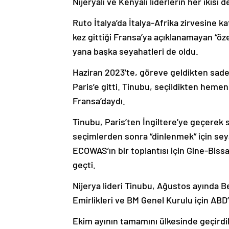
Nijeryalı ve Kenyalı liderlerin her ikis
Ruto İtalya’da İtalya-Afrika zirvesine 
kez gittiği Fransa’ya açıklanamayan “öz
yana başka seyahatleri de oldu.
Haziran 2023’te, göreve geldikten sadece
Paris’e gitti. Tinubu, seçildikten heme
Fransa’daydı.
Tinubu, Paris’ten İngiltere’ye geçerek 
seçimlerden sonra “dinlenmek” için seya
ECOWAS’ın bir toplantısı için Gine-Bissa
geçti.
Nijerya lideri Tinubu, Ağustos ayında Be
Emirlikleri ve BM Genel Kurulu için ABD’y
Ekim ayının tamamını ülkesinde geçird