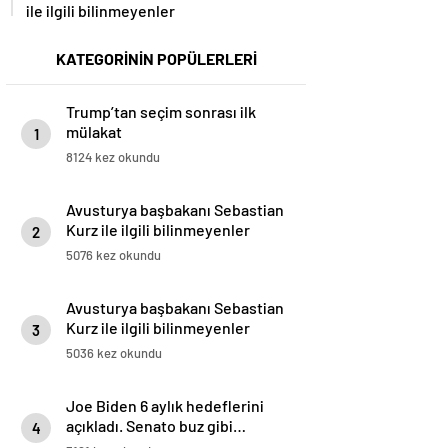
ile ilgili bilinmeyenler
KATEGORİNİN POPÜLERLERİ
Trump’tan seçim sonrası ilk
mülakat
1
8124 kez okundu
Avusturya başbakanı Sebastian
Kurz ile ilgili bilinmeyenler
2
5076 kez okundu
Avusturya başbakanı Sebastian
Kurz ile ilgili bilinmeyenler
3
5036 kez okundu
Joe Biden 6 aylık hedeflerini
açıkladı. Senato buz gibi…
4