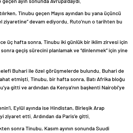
i de geçen ayın sonunda Avrupa’daydı.
katılırken, Tinubu geçen Mayıs ayından bu yana üçüncü
el ziyaretine” devam ediyordu. Ruto’nun o tarihten bu
 üç hafta sonra, Tinubu iki günlük bir iklim zirvesi için
n sonra geçiş sürecini planlamak ve “dinlenmek” için yine
selefi Buhari ile özel görüşmelerde bulundu. Buhari de
hat etmişti. Tinubu, bir hafta sonra, Batı Afrika bloğu
u’ya gitti ve ardından da Kenya’nın başkenti Nairobi’ye
nin’i, Eylül ayında ise Hindistan, Birleşik Arap
i ziyaret etti. Ardından da Paris’e gitti.
ikten sonra Tinubu, Kasım ayının sonunda Suudi