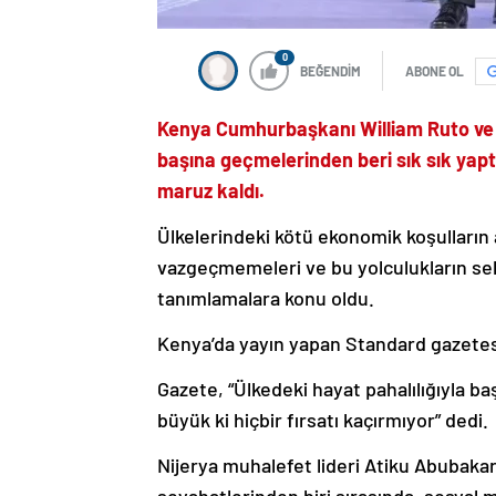
0
BEĞENDİM
ABONE OL
Kenya Cumhurbaşkanı William Ruto ve 
başına geçmelerinden beri sık sık yaptı
maruz kaldı.
Ülkelerindeki kötü ekonomik koşulların 
vazgeçmemeleri ve bu yolculukların se
tanımlamalara konu oldu.
Kenya’da yayın yapan Standard gazetesi
Gazete, “Ülkedeki hayat pahalılığıyla b
büyük ki hiçbir fırsatı kaçırmıyor” dedi.
Nijerya muhalefet lideri Atiku Abubaka