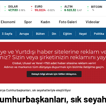
DOLAR
EURO
ALTIN
BITCOIN
47,7133
55,0224
6.523,32
%
0.16%
-0.02%
0,47
Ekonomi
Spor
Kadın
Foto Galeri
Videolar
3.Sayfa
Avrupa
Bülten
Din
Eğitim
Hayat
Politika
erya Cumhurbaşkanları, sık seyahatleriyle eleştiriliyor
umhurbaşkanları, sık seyah