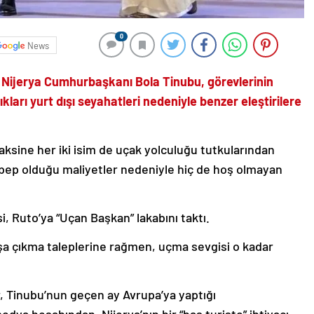
0
News
Nijerya Cumhurbaşkanı Bola Tinubu, görevlerinin
kları yurt dışı seyahatleri nedeniyle benzer eleştirilere
aksine her iki isim de uçak yolculuğu tutkularından
bep olduğu maliyetler nedeniyle hiç de hoş olmayan
, Ruto’ya “Uçan Başkan” lakabını taktı.
aşa çıkma taleplerine rağmen, uçma sevgisi o kadar
r, Tinubu’nun geçen ay Avrupa’ya yaptığı