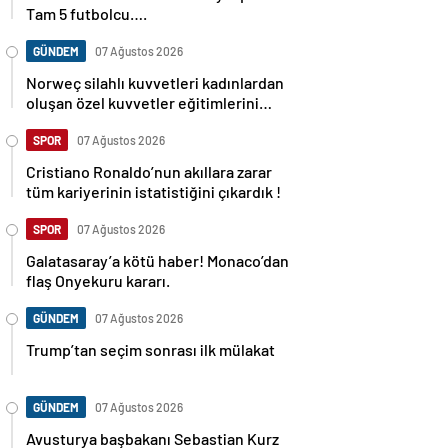
Tam 5 futbolcu….
GÜNDEM
07 Ağustos 2026
Norweç silahlı kuvvetleri kadınlardan
oluşan özel kuvvetler eğitimlerini
başlattı.
SPOR
07 Ağustos 2026
Cristiano Ronaldo’nun akıllara zarar
tüm kariyerinin istatistiğini çıkardık !
SPOR
07 Ağustos 2026
Galatasaray’a kötü haber! Monaco’dan
flaş Onyekuru kararı.
GÜNDEM
07 Ağustos 2026
Trump’tan seçim sonrası ilk mülakat
GÜNDEM
07 Ağustos 2026
Avusturya başbakanı Sebastian Kurz