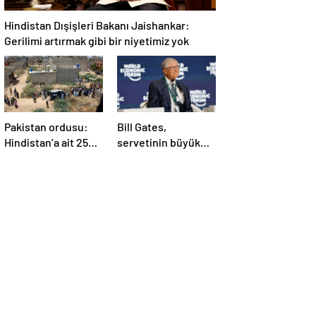
Hindistan Dışişleri Bakanı Jaishankar:
Gerilimi artırmak gibi bir niyetimiz yok
Pakistan ordusu:
Bill Gates,
Hindistan’a ait 25
servetinin büyük
İHA etkisiz hale
kısmını vakfa
getirildi
bağışlayacak