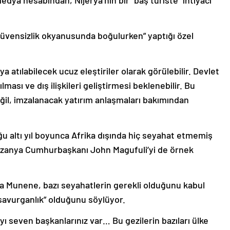
edya hesabından, Nijerya’nın bir “baş turiste” ihtiyacı
üvensizlik okyanusunda boğulurken” yaptığı özel
a atılabilecek ucuz eleştiriler olarak görülebilir. Devlet
ılması ve dış ilişkileri geliştirmesi beklenebilir. Bu
eğil, imzalanacak yatırım anlaşmaları bakımından
 altı yıl boyunca Afrika dışında hiç seyahat etmemiş
anzanya Cumhurbaşkanı John Magufuli’yi de örnek
ria Munene, bazı seyahatlerin gerekli olduğunu kabul
“savurganlık” olduğunu söylüyor.
seven başkanlarınız var… Bu gezilerin bazıları ülke