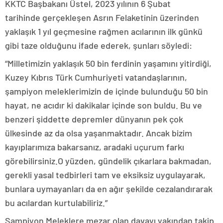
KKTC Başbakanı Üstel, 2023 yılının 6 Şubat
tarihinde gerçekleşen Asrın Felaketinin üzerinden
yaklaşık 1 yıl geçmesine rağmen acılarının ilk günkü
gibi taze olduğunu ifade ederek, şunları söyledi:
“Milletimizin yaklaşık 50 bin ferdinin yaşamını yitirdiği,
Kuzey Kıbrıs Türk Cumhuriyeti vatandaşlarının,
şampiyon meleklerimizin de içinde bulunduğu 50 bin
hayat, ne acıdır ki dakikalar içinde son buldu. Bu ve
benzeri şiddette depremler dünyanın pek çok
ülkesinde az da olsa yaşanmaktadır. Ancak bizim
kayıplarımıza bakarsanız, aradaki uçurum farkı
görebilirsiniz.O yüzden, gündelik çıkarlara bakmadan,
gerekli yasal tedbirleri tam ve eksiksiz uygulayarak,
bunlara uymayanları da en ağır şekilde cezalandırarak
bu acılardan kurtulabiliriz.”
Şampiyon Meleklere mezar olan davayı yakından takip