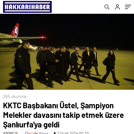
265 okunma
KKTC Başbakanı Üstel, Şampiyon
Melekler davasını takip etmek üzere
Şanlıurfa’ya geldi
3 Ocak 2024 00:33
ABONE OL
News