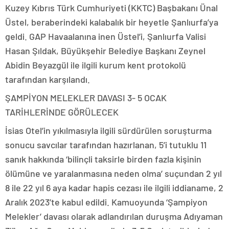
Kuzey Kıbrıs Türk Cumhuriyeti (KKTC) Başbakanı Ünal
Üstel, beraberindeki kalabalık bir heyetle Şanlıurfa’ya
geldi. GAP Havaalanına inen Üstel’i, Şanlıurfa Valisi
Hasan Şıldak, Büyükşehir Belediye Başkanı Zeynel
Abidin Beyazgül ile ilgili kurum kent protokolü
tarafından karşılandı.
ŞAMPİYON MELEKLER DAVASI 3- 5 OCAK
TARİHLERİNDE GÖRÜLECEK
İsias Otel’in yıkılmasıyla ilgili sürdürülen soruşturma
sonucu savcılar tarafından hazırlanan, 5’i tutuklu 11
sanık hakkında ‘bilinçli taksirle birden fazla kişinin
ölümüne ve yaralanmasına neden olma’ suçundan 2 yıl
8 ile 22 yıl 6 aya kadar hapis cezası ile ilgili iddianame, 2
Aralık 2023’te kabul edildi. Kamuoyunda ‘Şampiyon
Melekler’ davası olarak adlandırılan duruşma Adıyaman