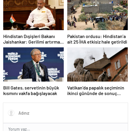
Hindistan Dışişleri Bakanı
Pakistan ordusu: Hindistan’a
Jaishankar: Gerilimi artırmak
ait 25 İHA etkisiz hale getirildi
gibi bir niyetimiz yok
Bill Gates, servetinin büyük
Vatikan’da papalık seçiminin
kısmını vakfa bağışlayacak
ikinci gününde de sonuç
alınamadı