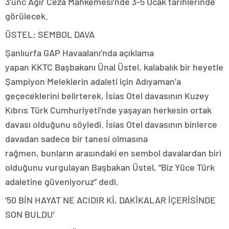
3’ünc Ağır Ceza Mahkemesi’nde 3-5 Ocak tarihlerinde
görülecek.
ÜSTEL: SEMBOL DAVA
Şanlıurfa GAP Havaalanı’nda açıklama
yapan KKTC Başbakanı Ünal Üstel, kalabalık bir heyetle
Şampiyon Meleklerin adaleti için Adıyaman’a
geçeceklerini belirterek, İsias Otel davasının Kuzey
Kıbrıs Türk Cumhuriyeti’nde yaşayan herkesin ortak
davası olduğunu söyledi. İsias Otel davasının binlerce
davadan sadece bir tanesi olmasına
rağmen, bunların arasındaki en sembol davalardan biri
olduğunu vurgulayan Başbakan Üstel, “Biz Yüce Türk
adaletine güveniyoruz” dedi.
’50 BİN HAYAT NE ACIDIR Kİ, DAKİKALAR İÇERİSİNDE
SON BULDU’