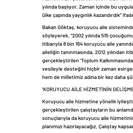
yılında başlıyor. Zaman içinde bu uygula
ülke çapında yaygınlık kazandırdık” ifade
Bakan Göktaş, koruyucu aile sisteminde 
söyleyerek, “2002 yılında 515 çocuğumu
itibarıyla 8 bin 164 koruyucu aile yanı
aileliğin tanınmasında, 2012 yılından i
gerçekleştirilen ‘Toplum Kalkınmasında 
vesileyle desteğini hiçbir zaman esi
hem de milletimiz adına bir kez daha ş
‘KORUYUCU AİLE HİZMETİNİN GELİŞME
Koruyucu aile hizmetine yönelik iyileşt
gerçekleştirilen çalıştayların bu anlam
sonuçlarıyla da koruyucu aile hizmetinin
planımızı hazırlayacağız. Çalıştay kaps