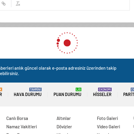
anı Şeyhmus Akbaş, 2023’ü değerlendirdi ve yeni asgari ücretin hayırlı olmasını
eyhmus Akbaş, 2023’ü değe
rlı olmasını temenni etti
0
News
 binasında basın mensuplarıyla bir araya gelen Diyarbakır
ER) Yönetim Kurulu Başkanı Şeyhmus Akbaş, 2023 yılında
değerlendirdi.
 Akbaş, “Yeni yıl öncesi açıklanan yeni asgari ücretin