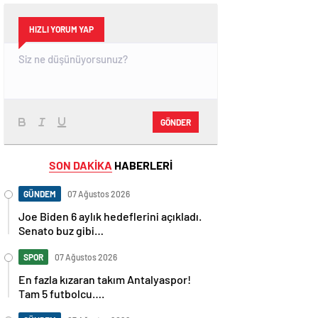
HIZLI YORUM YAP
GÖNDER
SON DAKİKA
HABERLERİ
GÜNDEM
07 Ağustos 2026
Joe Biden 6 aylık hedeflerini açıkladı.
Senato buz gibi…
SPOR
07 Ağustos 2026
En fazla kızaran takım Antalyaspor!
Tam 5 futbolcu….