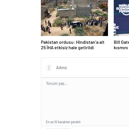
Pakistan ordusu: Hindistan’a ait
Bill Ga
25 İHA etkisiz hale getirildi
kısmını
En az 10 karakter gerekli