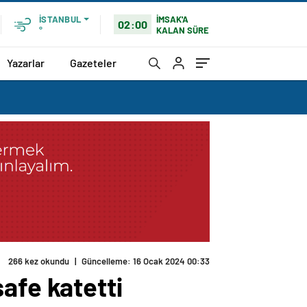
İMSAK'A
İSTANBUL
02:00
KALAN SÜRE
°
Yazarlar
Gazeteler
afe katetti