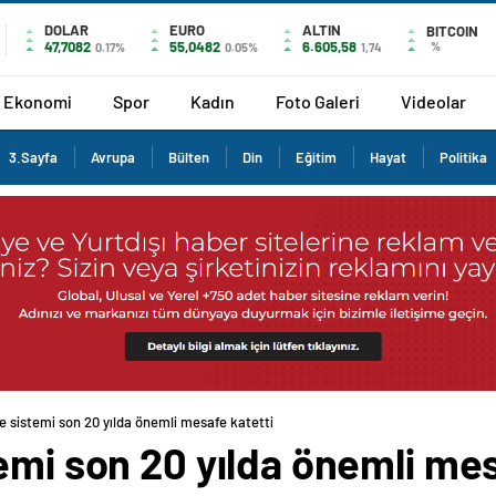
DOLAR
EURO
ALTIN
BITCOIN
47,7082
55,0482
6.605,58
%
0.17%
0.05%
1,74
Ekonomi
Spor
Kadın
Foto Galeri
Videolar
3.Sayfa
Avrupa
Bülten
Din
Eğitim
Hayat
Politika
e sistemi son 20 yılda önemli mesafe katetti
emi son 20 yılda önemli mes