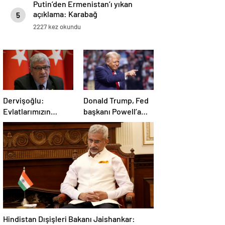
Putin’den Ermenistan’ı yıkan
açıklama: Karabağ
5
Azerbaycan’ın ayrılmaz bir
2227 kez okundu
parçasıdır!
Dervişoğlu:
Donald Trump, Fed
Evlatlarımızın
başkanı Powell’a
haklarını
hakaret etti: Aptal
savunacağım
Hindistan Dışişleri Bakanı Jaishankar: