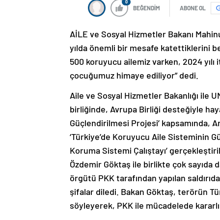
0
BEĞENDİM
ABONE OL
AİLE ve Sosyal Hizmetler Bakanı Mahin
yılda önemli bir mesafe katettiklerini 
500 koruyucu ailemiz varken, 2024 yılı i
çocuğumuz himaye ediliyor” dedi.
Aile ve Sosyal Hizmetler Bakanlığı ile 
birliğinde, Avrupa Birliği desteğiyle ha
Güçlendirilmesi Projesi’ kapsamında, An
‘Türkiye’de Koruyucu Aile Sisteminin Gü
Koruma Sistemi Çalıştayı’ gerçekleştiri
Özdemir Göktaş ile birlikte çok sayıda d
örgütü PKK tarafından yapılan saldırıda 
şifalar diledi. Bakan Göktaş, terörün Tü
söyleyerek, PKK ile mücadelede kararlıl