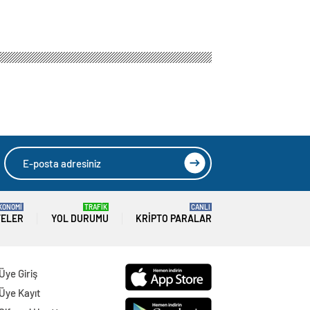
 temenni etti
rlendirdi ve yeni
HIZLI YORUM YAP
GÖNDER