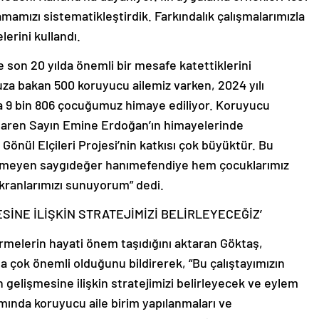
mamızı sistematikleştirdik. Farkındalık çalışmalarımızla
lerini kullandı.
son 20 yılda önemli bir mesafe katettiklerini
za bakan 500 koruyucu ailemiz varken, 2024 yılı
nda 9 bin 806 çocuğumuz himaye ediliyor. Koruyucu
tibaren Sayın Emine Erdoğan’ın himayelerinde
Gönül Elçileri Projesi’nin katkısı çok büyüktür. Bu
rgemeyen saygıdeğer hanımefendiye hem çocuklarımız
ükranlarımızı sunuyorum” dedi.
SİNE İLİŞKİN STRATEJİMİZİ BELİRLEYECEĞİZ’
irmelerin hayati önem taşıdığını aktaran Göktaş,
da çok önemli olduğunu bildirerek, “Bu çalıştayımızın
 gelişmesine ilişkin stratejimizi belirleyecek ve eylem
amında koruyucu aile birim yapılanmaları ve