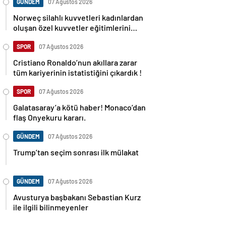
GÜNDEM
07 Ağustos 2026
Norweç silahlı kuvvetleri kadınlardan
oluşan özel kuvvetler eğitimlerini
başlattı.
SPOR
07 Ağustos 2026
Cristiano Ronaldo’nun akıllara zarar
tüm kariyerinin istatistiğini çıkardık !
SPOR
07 Ağustos 2026
Galatasaray’a kötü haber! Monaco’dan
flaş Onyekuru kararı.
GÜNDEM
07 Ağustos 2026
Trump’tan seçim sonrası ilk mülakat
GÜNDEM
07 Ağustos 2026
Avusturya başbakanı Sebastian Kurz
ile ilgili bilinmeyenler