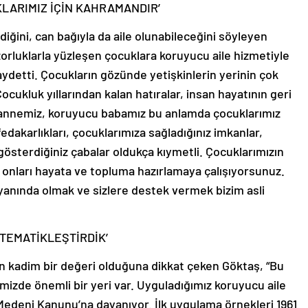
LARIMIZ İÇİN KAHRAMANDIR’
iğini, can bağıyla da aile olunabileceğini söyleyen
orluklarla yüzleşen çocuklara koruyucu aile hizmetiyle
kaydetti. Çocukların gözünde yetişkinlerin yerinin çok
cukluk yıllarından kalan hatıralar, insan hayatının geri
u annemiz, koruyucu babamız bu anlamda çocuklarımız
fedakarlıkları, çocuklarımıza sağladığınız imkanlar,
gösterdiğiniz çabalar oldukça kıymetli. Çocuklarımızın
, onları hayata ve topluma hazırlamaya çalışıyorsunuz.
n yanında olmak ve sizlere destek vermek bizim asli
TEMATİKLEŞTİRDİK’
in kadim bir değeri olduğuna dikkat çeken Göktaş, “Bu
mizde önemli bir yeri var. Uyguladığımız koruyucu aile
 Medeni Kanunu’na dayanıyor. İlk uygulama örnekleri 1961