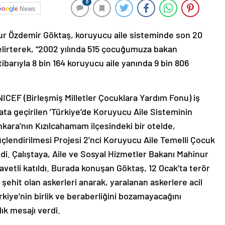
0
News
ur Özdemir Göktaş, koruyucu aile sisteminde son 20
belirterek, “2002 yılında 515 çocuğumuza bakan
tibarıyla 8 bin 164 koruyucu aile yanında 9 bin 806
UNICEF (Birleşmiş Milletler Çocuklara Yardım Fonu) iş
yata geçirilen ‘Türkiye’de Koruyucu Aile Sisteminin
kara’nın Kızılcahamam ilçesindeki bir otelde,
çlendirilmesi Projesi 2’nci Koruyucu Aile Temelli Çocuk
ldi. Çalıştaya, Aile ve Sosyal Hizmetler Bakanı Mahinur
avetli katıldı. Burada konuşan Göktaş, 12 Ocak’ta terör
şehit olan askerleri anarak, yaralanan askerlere acil
rkiye’nin birlik ve beraberliğini bozamayacağını
ık mesajı verdi.