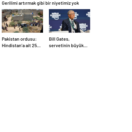
Gerilimi artırmak gibi bir niyetimiz yok
Pakistan ordusu:
Bill Gates,
Hindistan’a ait 25
servetinin büyük
İHA etkisiz hale
kısmını vakfa
getirildi
bağışlayacak