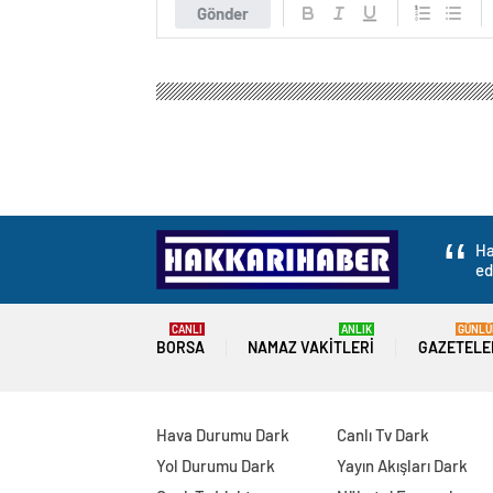
Gönder
Hakkari Haber
Gündem
Politika
DİSİDER Başk
DİSİDER Başkanı Ş
asgari ücretin hayı
0
BEĞENDİM
ABONE OL
Diyarbakır’ın Bağlar ilçesindeki dernek
Sanayici ve İş Dünyası Derneği (DİSİD
ülkede ve bölgede yaşanan gelişmeleri 
DİSİDER Yönetim Kurulu Başkanı Şeyhmus