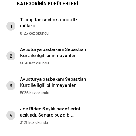
KATEGORİNİN POPÜLERLERİ
Trump’tan seçim sonrası ilk
mülakat
1
8125 kez okundu
Avusturya başbakanı Sebastian
Kurz ile ilgili bilinmeyenler
2
5076 kez okundu
Avusturya başbakanı Sebastian
Kurz ile ilgili bilinmeyenler
3
5036 kez okundu
Joe Biden 6 aylık hedeflerini
açıkladı. Senato buz gibi…
4
3121 kez okundu