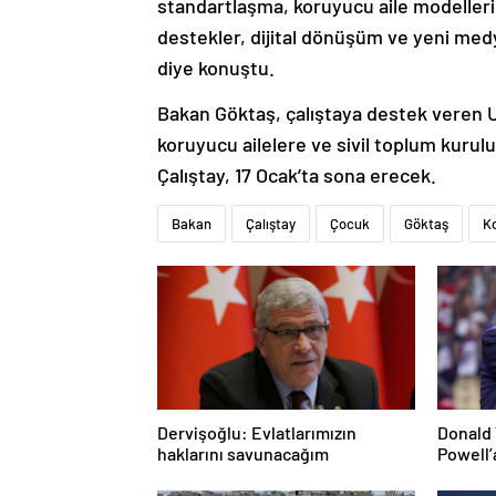
standartlaşma, koruyucu aile modelleri
destekler, dijital dönüşüm ve yeni medya 
diye konuştu.
Bakan Göktaş, çalıştaya destek veren
koruyucu ailelere ve sivil toplum kurul
Çalıştay, 17 Ocak’ta sona erecek.
Bakan
Çalıştay
Çocuk
Göktaş
Ko
Dervişoğlu: Evlatlarımızın
Donald 
haklarını savunacağım
Powell’