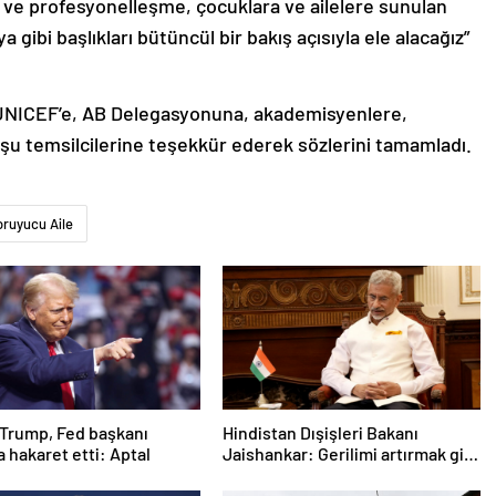
 ve profesyonelleşme, çocuklara ve ailelere sunulan
gibi başlıkları bütüncül bir bakış açısıyla ele alacağız”
 UNICEF’e, AB Delegasyonuna, akademisyenlere,
uşu temsilcilerine teşekkür ederek sözlerini tamamladı.
ruyucu Aile
Trump, Fed başkanı
Hindistan Dışişleri Bakanı
a hakaret etti: Aptal
Jaishankar: Gerilimi artırmak gibi
bir niyetimiz yok