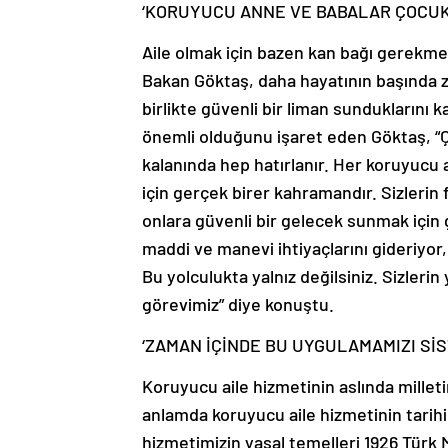
‘KORUYUCU ANNE VE BABALAR ÇOCUK
Aile olmak için bazen kan bağı gerekmed
Bakan Göktaş, daha hayatının başında z
birlikte güvenli bir liman sunduklarını 
önemli olduğunu işaret eden Göktaş, “Ço
kalanında hep hatırlanır. Her koruyuc
için gerçek birer kahramandır. Sizlerin 
onlara güvenli bir gelecek sunmak için 
maddi ve manevi ihtiyaçlarını gideriyor
Bu yolculukta yalnız değilsiniz. Sizleri
görevimiz” diye konuştu.
‘ZAMAN İÇİNDE BU UYGULAMAMIZI SİS
Koruyucu aile hizmetinin aslında millet
anlamda koruyucu aile hizmetinin tarihi
hizmetimizin yasal temelleri 1926 Türk