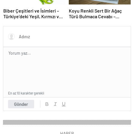
Biber Çeşitleri ve İsimleri –
Koyu Renkli Sert Bir Ağaç
Türkiye’deki Yeşil, Kırmızı ve
Türü Bulmaca Cevabı –
Acı Biber Türleri Nelerdir?
Bulmacada Koyu Renkli Sert
Bir Ağaç Türü
En az 10 karakter gerekli
Gönder
HABER