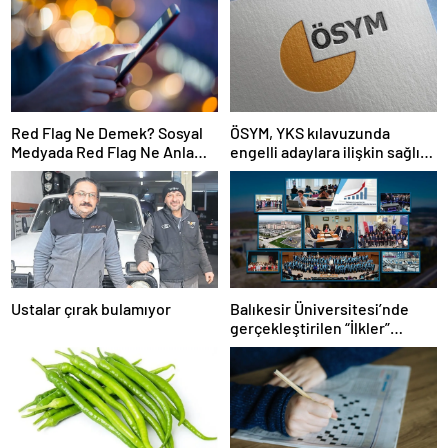
Red Flag Ne Demek? Sosyal
ÖSYM, YKS kılavuzunda
Medyada Red Flag Ne Anlama
engelli adaylara ilişkin sağlık
Gelir?
şartlarını güncelledi
Ustalar çırak bulamıyor
Balıkesir Üniversitesi’nde
gerçekleştirilen “İlkler”
üniversitenin geleceğini
şekillendiriyor