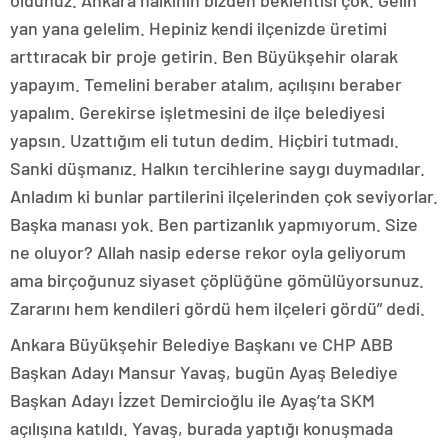
oldunuz. Ankara halkının bizden beklentisi çok. Gelin
yan yana gelelim. Hepiniz kendi ilçenizde üretimi
arttıracak bir proje getirin. Ben Büyükşehir olarak
yapayım. Temelini beraber atalım, açılışını beraber
yapalım. Gerekirse işletmesini de ilçe belediyesi
yapsın. Uzattığım eli tutun dedim. Hiçbiri tutmadı.
Sanki düşmanız. Halkın tercihlerine saygı duymadılar.
Anladım ki bunlar partilerini ilçelerinden çok seviyorlar.
Başka manası yok. Ben partizanlık yapmıyorum. Size
ne oluyor? Allah nasip ederse rekor oyla geliyorum
ama birçoğunuz siyaset çöplüğüne gömülüyorsunuz.
Zararını hem kendileri gördü hem ilçeleri gördü” dedi.
Ankara Büyükşehir Belediye Başkanı ve CHP ABB
Başkan Adayı Mansur Yavaş, bugün Ayaş Belediye
Başkan Adayı İzzet Demircioğlu ile Ayaş’ta SKM
açılışına katıldı. Yavaş, burada yaptığı konuşmada