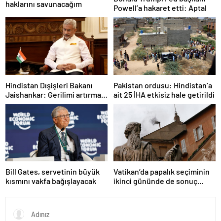
haklarını savunacağım
Powell’a hakaret etti: Aptal
Hindistan Dışişleri Bakanı
Pakistan ordusu: Hindistan’a
Jaishankar: Gerilimi artırmak
ait 25 İHA etkisiz hale getirildi
gibi bir niyetimiz yok
Bill Gates, servetinin büyük
Vatikan’da papalık seçiminin
kısmını vakfa bağışlayacak
ikinci gününde de sonuç
alınamadı