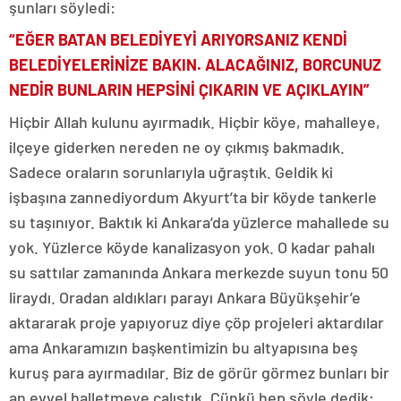
şunları söyledi:
“EĞER BATAN BELEDİYEYİ ARIYORSANIZ KENDİ
BELEDİYELERİNİZE BAKIN. ALACAĞINIZ, BORCUNUZ
NEDİR BUNLARIN HEPSİNİ ÇIKARIN VE AÇIKLAYIN”
Hiçbir Allah kulunu ayırmadık. Hiçbir köye, mahalleye,
ilçeye giderken nereden ne oy çıkmış bakmadık.
Sadece oraların sorunlarıyla uğraştık. Geldik ki
işbaşına zannediyordum Akyurt’ta bir köyde tankerle
su taşınıyor. Baktık ki Ankara’da yüzlerce mahallede su
yok. Yüzlerce köyde kanalizasyon yok. O kadar pahalı
su sattılar zamanında Ankara merkezde suyun tonu 50
liraydı. Oradan aldıkları parayı Ankara Büyükşehir’e
aktararak proje yapıyoruz diye çöp projeleri aktardılar
ama Ankaramızın başkentimizin bu altyapısına beş
kuruş para ayırmadılar. Biz de görür görmez bunları bir
an evvel halletmeye çalıştık. Çünkü hep şöyle dedik;