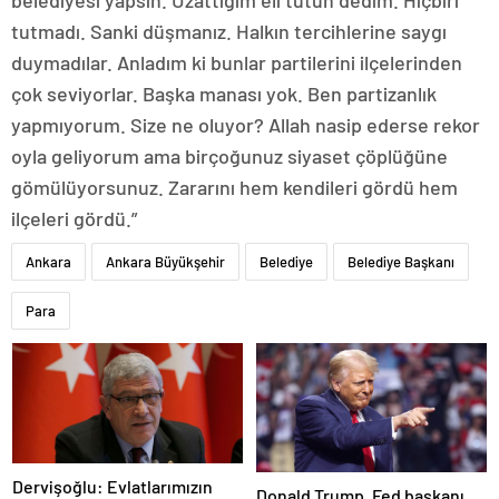
belediyesi yapsın. Uzattığım eli tutun dedim. Hiçbiri
tutmadı. Sanki düşmanız. Halkın tercihlerine saygı
duymadılar. Anladım ki bunlar partilerini ilçelerinden
çok seviyorlar. Başka manası yok. Ben partizanlık
yapmıyorum. Size ne oluyor? Allah nasip ederse rekor
oyla geliyorum ama birçoğunuz siyaset çöplüğüne
gömülüyorsunuz. Zararını hem kendileri gördü hem
ilçeleri gördü.”
Ankara
Ankara Büyükşehir
Belediye
Belediye Başkanı
Para
Dervişoğlu: Evlatlarımızın
Donald Trump, Fed başkanı