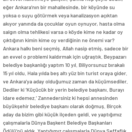
eğer Ankara’nın bir mahallesinde, bir köyünde su
yoksa o suyu götürmek veya kanalizasyon açıktan
akıyor yanında da çocuklar oyun oynuyor, hasta olma
salgın olma tehlikesi varsa o köyde kime ne kadar oy
çıktığının kimin kime oy verdiğinin ne önemi var?
Ankara halkı beni seçmiş. Allah nasip etmiş, sadece bir
an evvel o problemi kaldırmak için uğraştık. Beypazarı
belediye başkanlığı yaptım 10 yıl. Biliyorsunuz bırakalı
15 yıl oldu. Hala yılda beş altı yüz bin turist oraya gider.
ve Ankara’ya aday olduğumuz zaman da küçümsediler.
Dediler ki ‘Küçücük bir yerin belediye başkanı. Burayı
idare edemez.’ Zannedersiniz ki hepsi annesinden
büyükşehir belediye başkanı olarak doğmuş. Birçok
aday da bizim gibi küçük ilçeden geldi. ve yaptığımız
çalışmalarla Dünya Başkent Belediye Başkanları
Ödülü’nü aldık. Yaptığımız çalışmalarla Dünya Şeffaflık