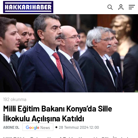
192 okunma
Milli Eğitim Bakanı Konya’da Sille
İlkokulu Açılışına Katıldı
28 Temmuz 2024 12:00
ABONE OL
News