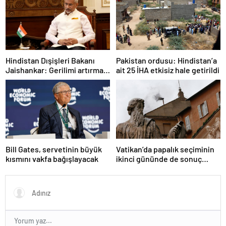
Hindistan Dışişleri Bakanı
Pakistan ordusu: Hindistan’a
Jaishankar: Gerilimi artırmak
ait 25 İHA etkisiz hale getirildi
gibi bir niyetimiz yok
Bill Gates, servetinin büyük
Vatikan’da papalık seçiminin
kısmını vakfa bağışlayacak
ikinci gününde de sonuç
alınamadı