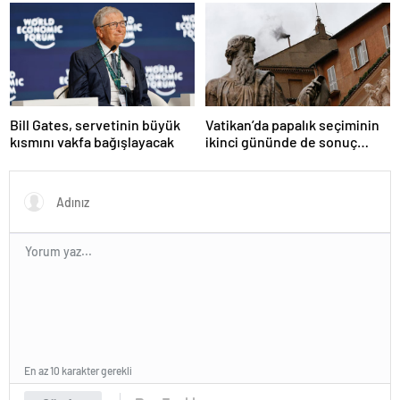
gibi bir niyetimiz yok
Bill Gates, servetinin büyük
Vatikan’da papalık seçiminin
kısmını vakfa bağışlayacak
ikinci gününde de sonuç
alınamadı
En az 10 karakter gerekli