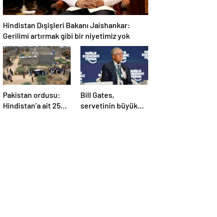
Hindistan Dışişleri Bakanı Jaishankar:
Gerilimi artırmak gibi bir niyetimiz yok
Pakistan ordusu:
Bill Gates,
Hindistan’a ait 25
servetinin büyük
İHA etkisiz hale
kısmını vakfa
getirildi
bağışlayacak