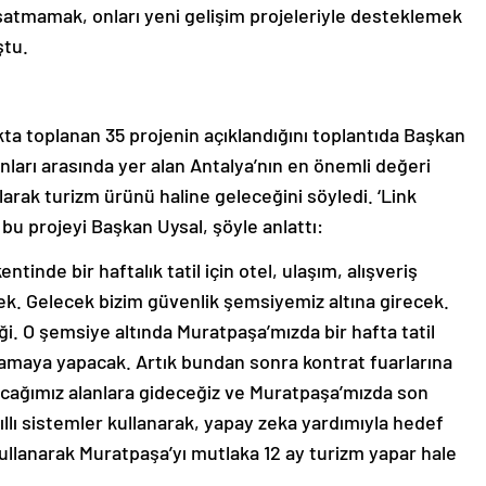
ksatmamak, onları yeni gelişim projeleriyle desteklemek
ştu.
kta toplanan 35 projenin açıklandığını toplantıda Başkan
nları arasında yer alan Antalya’nın en önemli değeri
olarak turizm ürünü haline geleceğini söyledi. ‘Link
bu projeyi Başkan Uysal, şöyle anlattı:
tinde bir haftalık tatil için otel, ulaşım, alışveriş
ek. Gelecek bizim güvenlik şemsiyemiz altına girecek.
i. O şemsiye altında Muratpaşa’mızda bir hafta tatil
amaya yapacak. Artık bundan sonra kontrat fuarlarına
acağımız alanlara gideceğiz ve Muratpaşa’mızda son
ıllı sistemler kullanarak, yapay zeka yardımıyla hedef
kullanarak Muratpaşa’yı mutlaka 12 ay turizm yapar hale