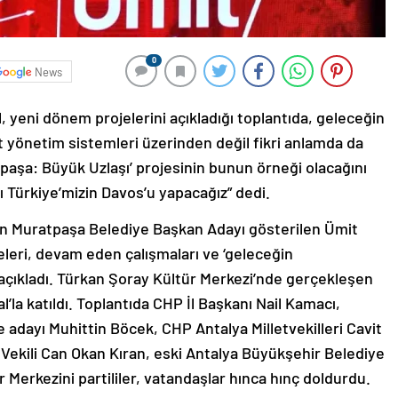
0
News
 yeni dönem projelerini açıkladığı toplantıda, geleceğin
nt yönetim sistemleri üzerinden değil fikri anlamda da
paşa: Büyük Uzlaşı’ projesinin bunun örneği olacağını
ı Türkiye’mizin Davos’u yapacağız” dedi.
in Muratpaşa Belediye Başkan Adayı gösterilen Ümit
ojeleri, devam eden çalışmaları ve ‘geleceğin
 açıkladı. Türkan Şoray Kültür Merkezi’nde gerçekleşen
’la katıldı. Toplantıda CHP İl Başkanı Nail Kamacı,
adayı Muhittin Böcek, CHP Antalya Milletvekilleri Cavit
 Vekili Can Okan Kıran, eski Antalya Büyükşehir Belediye
 Merkezini partililer, vatandaşlar hınca hınç doldurdu.