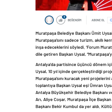
0
BEĞENDİM
ABONE OL
Muratpaşa Belediye Başkanı Ümit Uysal,
Muratpaşa’sını sadece turizm, akıllı ke
inşa edeceklerini söyledi. ‘Forum Murat
dile getiren Başkan Uysal, “Muratpaşa’y
Antalya’da partisince üçüncü dönem iç
Uysal, 10 yıl içinde gerçekleştirdiği pr
Muratpaşa’sını kuracak yeni projelerini
toplantıya Başkan Uysal eşi Ümran Uysal
Antalya Büyükşehir Belediye Başkanı ve 
Arı, Aliye Coşar, Muratpaşa İlçe Başkan
Başkanı Bekir Kumbul da yer aldı. Kültür