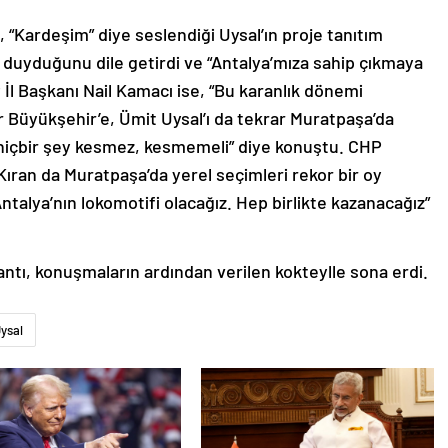
“Kardeşim” diye seslendiği Uysal’ın proje tanıtım
duyduğunu dile getirdi ve “Antalya’mıza sahip çıkmaya
İl Başkanı Nail Kamacı ise, “Bu karanlık dönemi
r Büyükşehir’e, Ümit Uysal’ı da tekrar Muratpaşa’da
 hiçbir şey kesmez, kesmemeli” diye konuştu. CHP
ıran da Muratpaşa’da yerel seçimleri rekor bir oy
“Antalya’nın lokomotifi olacağız. Hep birlikte kazanacağız”
ntı, konuşmaların ardından verilen kokteylle sona erdi.
ysal