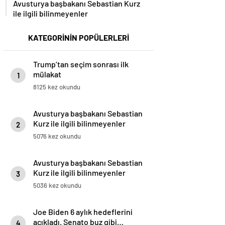
Avusturya başbakanı Sebastian Kurz
ile ilgili bilinmeyenler
KATEGORİNİN POPÜLERLERİ
Trump’tan seçim sonrası ilk
mülakat
1
8125 kez okundu
Avusturya başbakanı Sebastian
Kurz ile ilgili bilinmeyenler
2
5076 kez okundu
Avusturya başbakanı Sebastian
Kurz ile ilgili bilinmeyenler
3
5036 kez okundu
Joe Biden 6 aylık hedeflerini
açıkladı. Senato buz gibi…
4