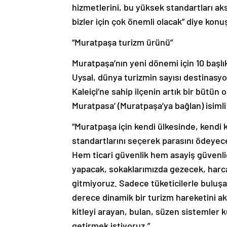
hizmetlerini, bu yüksek standartları a
bizler için çok önemli olacak” diye konu
“Muratpaşa turizm ürünü”
Muratpaşa’nın yeni dönemi için 10 başlı
Uysal, dünya turizmin sayısı destinasyo
Kaleiçi’ne sahip ilçenin artık bir bütün 
Muratpasa’ (Muratpaşa’ya bağlan) isimli 
“Muratpaşa için kendi ülkesinde, kendi ken
standartlarını seçerek parasını ödeyec
Hem ticari güvenlik hem asayiş güvenliğ
yapacak, sokaklarımızda gezecek, harc
gitmiyoruz. Sadece tüketicilerle buluş
derece dinamik bir turizm hareketini ak
kitleyi arayan, bulan, süzen sistemler 
getirmek istiyoruz.”