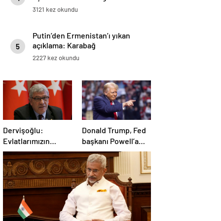
3121 kez okundu
Putin’den Ermenistan’ı yıkan
açıklama: Karabağ
5
Azerbaycan’ın ayrılmaz bir
2227 kez okundu
parçasıdır!
Dervişoğlu:
Donald Trump, Fed
Evlatlarımızın
başkanı Powell’a
haklarını
hakaret etti: Aptal
savunacağım