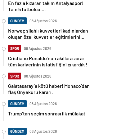
En fazla kızaran takım Antalyaspor!
Tam 5 futbolcu….
GÜNDEM
08 Ağustos 2026
Norweç silahlı kuvvetleri kadınlardan
oluşan özel kuvvetler eğitimlerini
başlattı.
SPOR
08 Ağustos 2026
Cristiano Ronaldo’nun akıllara zarar
tüm kariyerinin istatistiğini çıkardık !
SPOR
08 Ağustos 2026
Galatasaray’a kötü haber! Monaco’dan
flaş Onyekuru kararı.
GÜNDEM
08 Ağustos 2026
Trump’tan seçim sonrası ilk mülakat
GÜNDEM
08 Ağustos 2026