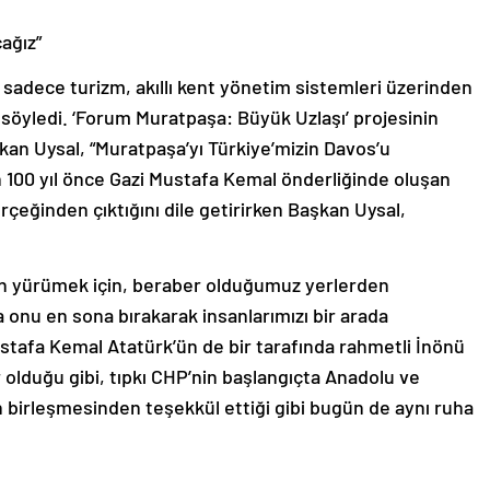
ağız”
 sadece turizm, akıllı kent yönetim sistemleri üzerinden
i söyledi. ‘Forum Muratpaşa: Büyük Uzlaşı’ projesinin
kan Uysal, “Muratpaşa’yı Türkiye’mizin Davos’u
n 100 yıl önce Gazi Mustafa Kemal önderliğinde oluşan
rçeğinden çıktığını dile getirirken Başkan Uysal,
an yürümek için, beraber olduğumuz yerlerden
 onu en sona bırakarak insanlarımızı bir arada
ustafa Kemal Atatürk’ün de bir tarafında rahmetli İnönü
 olduğu gibi, tıpkı CHP’nin başlangıçta Anadolu ve
birleşmesinden teşekkül ettiği gibi bugün de aynı ruha