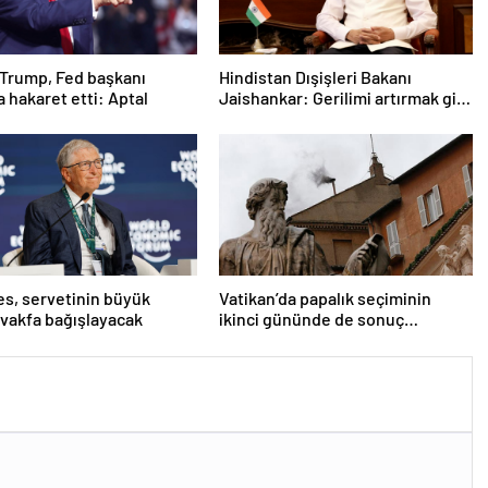
Trump, Fed başkanı
Hindistan Dışişleri Bakanı
a hakaret etti: Aptal
Jaishankar: Gerilimi artırmak gibi
bir niyetimiz yok
tes, servetinin büyük
Vatikan’da papalık seçiminin
 vakfa bağışlayacak
ikinci gününde de sonuç
alınamadı