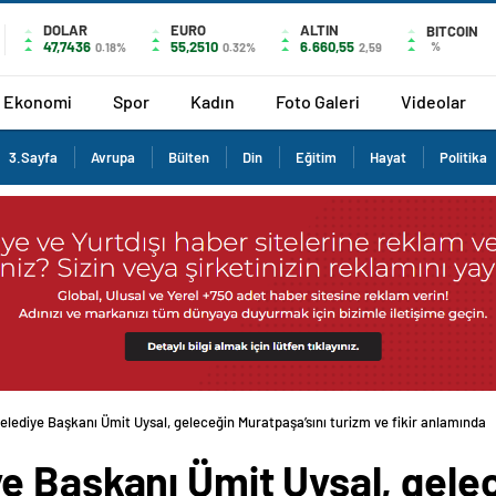
DOLAR
EURO
ALTIN
BITCOIN
47,7436
55,2510
6.660,55
%
0.18%
0.32%
2,59
Ekonomi
Spor
Kadın
Foto Galeri
Videolar
3.Sayfa
Avrupa
Bülten
Din
Eğitim
Hayat
Politika
lediye Başkanı Ümit Uysal, geleceğin Muratpaşa’sını turizm ve fikir anlamında
e Başkanı Ümit Uysal, gele