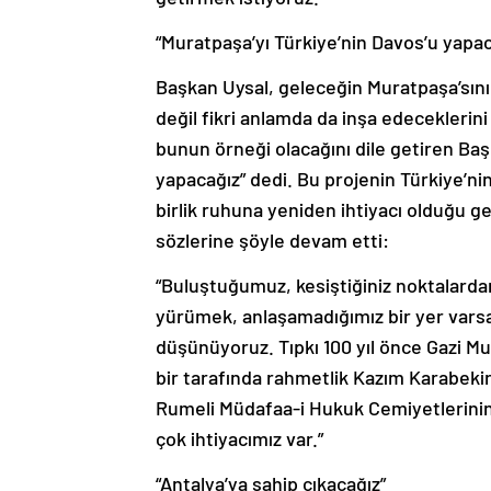
“Muratpaşa’yı Türkiye’nin Davos’u yapac
Başkan Uysal, geleceğin Muratpaşa’sını
değil fikri anlamda da inşa edeceklerin
bunun örneği olacağını dile getiren Baş
yapacağız” dedi. Bu projenin Türkiye’ni
birlik ruhuna yeniden ihtiyacı olduğu ge
sözlerine şöyle devam etti:
“Buluştuğumuz, kesiştiğiniz noktalard
yürümek, anlaşamadığımız bir yer varsa
düşünüyoruz. Tıpkı 100 yıl önce Gazi M
bir tarafında rahmetlik Kazım Karabekir
Rumeli Müdafaa-i Hukuk Cemiyetlerinin 
çok ihtiyacımız var.”
“Antalya’ya sahip çıkacağız”