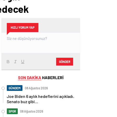
 edecek
HIZLI YORUM YAP
GÖNDER
SON DAKİKA
HABERLERİ
GÜNDEM
08 Ağustos 2026
Joe Biden 6 aylık hedeflerini açıkladı.
Senato buz gibi…
SPOR
08 Ağustos 2026