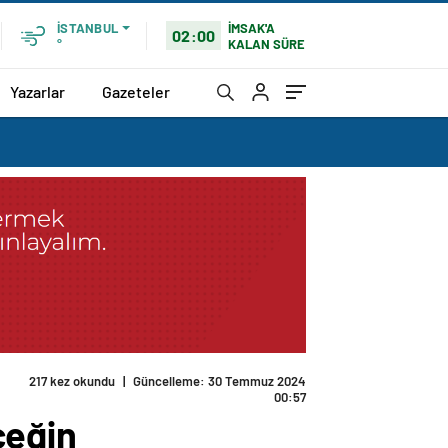
İMSAK'A
İSTANBUL
02:00
KALAN SÜRE
°
Yazarlar
Gazeteler
217 kez okundu
|
Güncelleme: 30 Temmuz 2024
00:57
ceğin