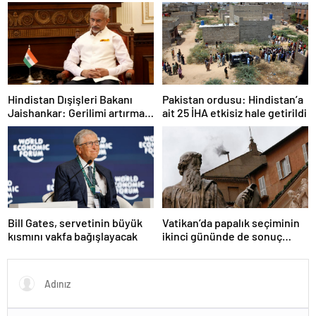
Hindistan Dışişleri Bakanı
Pakistan ordusu: Hindistan’a
Jaishankar: Gerilimi artırmak
ait 25 İHA etkisiz hale getirildi
gibi bir niyetimiz yok
Bill Gates, servetinin büyük
Vatikan’da papalık seçiminin
kısmını vakfa bağışlayacak
ikinci gününde de sonuç
alınamadı