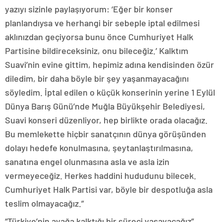
yazıyı sizinle paylaşıyorum: ‘Eğer bir konser
planlandıysa ve herhangi bir sebeple iptal edilmesi
aklınızdan geçiyorsa bunu önce Cumhuriyet Halk
Partisine bildireceksiniz, onu bileceğiz.’ Kalktım
Suavi’nin evine gittim, hepimiz adına kendisinden özür
diledim, bir daha böyle bir şey yaşanmayacağını
söyledim. İptal edilen o küçük konserinin yerine 1 Eylül
Dünya Barış Günü’nde Muğla Büyükşehir Belediyesi,
Suavi konseri düzenliyor, hep birlikte orada olacağız.
Bu memlekette hiçbir sanatçının dünya görüşünden
dolayı hedefe konulmasına, şeytanlaştırılmasına,
sanatına engel olunmasına asla ve asla izin
vermeyeceğiz. Herkes haddini hududunu bilecek.
Cumhuriyet Halk Partisi var, böyle bir despotluğa asla
teslim olmayacağız.”
“Türkiye’nin ayağa kalktığı bir süreci yaşayacağız”