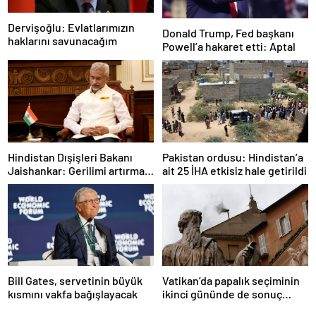
Dervişoğlu: Evlatlarımızın
Donald Trump, Fed başkanı
haklarını savunacağım
Powell’a hakaret etti: Aptal
Hindistan Dışişleri Bakanı
Pakistan ordusu: Hindistan’a
Jaishankar: Gerilimi artırmak
ait 25 İHA etkisiz hale getirildi
gibi bir niyetimiz yok
Bill Gates, servetinin büyük
Vatikan’da papalık seçiminin
kısmını vakfa bağışlayacak
ikinci gününde de sonuç
alınamadı