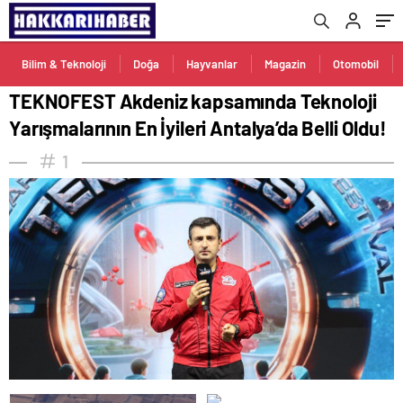
Oldu!
Bilim & Teknoloji
Doğa
Hayvanlar
Magazin
Otomobil
TEKNOFEST Akdeniz kapsamında Teknoloji
Yarışmalarının En İyileri Antalya’da Belli Oldu!
1