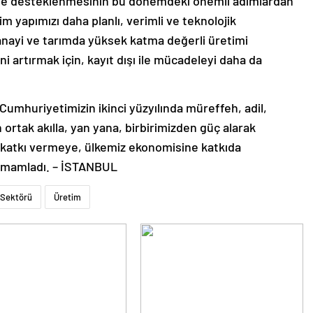
le de desteklenmesinin bu dönemdeki önemli adımlardan
im yapımızı daha planlı, verimli ve teknolojik
anayi ve tarımda yüksek katma değerli üretimi
ni artırmak için, kayıt dışı ile mücadeleyi daha da
Cumhuriyetimizin ikinci yüzyılında müreffeh, adil,
n ortak akılla, yan yana, birbirimizden güç alarak
katkı vermeye, ülkemiz ekonomisine katkıda
amamladı. – İSTANBUL
 Sektörü
Üretim