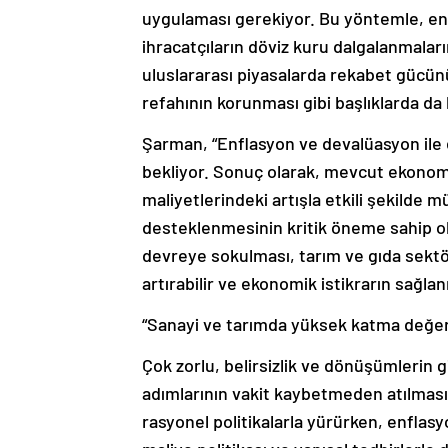
uygulaması gerekiyor. Bu yöntemle, enf
ihracatçıların döviz kuru dalgalanmalar
uluslararası piyasalarda rekabet gücünün 
refahının korunması gibi başlıklarda da k
Şarman, “Enflasyon ve devalüasyon ile
bekliyor. Sonuç olarak, mevcut ekonomi
maliyetlerindeki artışla etkili şekilde 
desteklenmesinin kritik öneme sahip o
devreye sokulması, tarım ve gıda sekt
artırabilir ve ekonomik istikrarın sağlan
“Sanayi ve tarımda yüksek katma değerli
Çok zorlu, belirsizlik ve dönüşümlerin
adımlarının vakit kaybetmeden atılmas
rasyonel politikalarla yürürken, enflasy