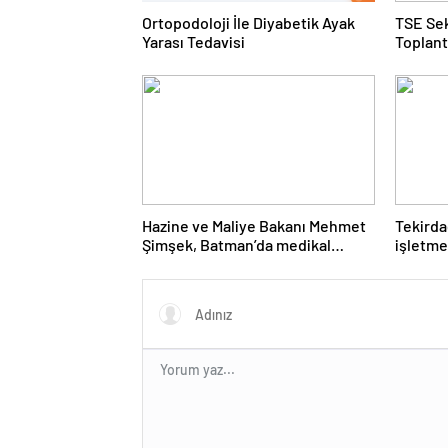
Ortopodoloji İle Diyabetik Ayak
TSE Sek
Yarası Tedavisi
Toplant
Gerçekl
Hazine ve Maliye Bakanı Mehmet
Tekirda
Şimşek, Batman’da medikal
işletme
malzeme üretimi yapacak bir
karşı k
fabrikanın açılışını gerçekleştirdi