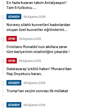
En fazla kızaran takım Antalyaspor!
Tam 5 futbolcu….
GÜNDEM
06 Ağustos 2026
Norweç silahlı kuvvetleri kadınlardan
oluşan özel kuvvetler eğitimlerini
başlattı.
SPOR
06 Ağustos 2026
Cristiano Ronaldo’nun akıllara zarar
tüm kariyerinin istatistiğini çıkardık !
SPOR
06 Ağustos 2026
Galatasaray’a kötü haber! Monaco’dan
flaş Onyekuru kararı.
GÜNDEM
06 Ağustos 2026
Trump’tan seçim sonrası ilk mülakat
GÜNDEM
06 Ağustos 2026