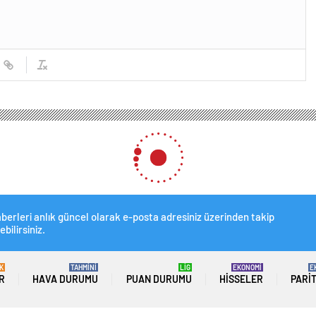
berleri anlık güncel olarak e-posta adresiniz üzerinden takip
ebilirsiniz.
K
TAHMİNİ
LİG
EKONOMİ
E
R
HAVA DURUMU
PUAN DURUMU
HISSELER
PARI