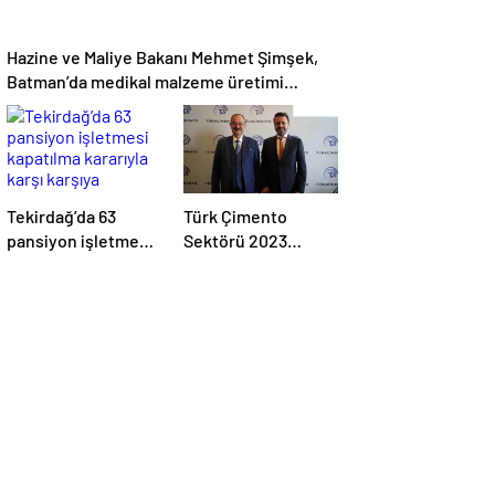
Hazine ve Maliye Bakanı Mehmet Şimşek,
Batman’da medikal malzeme üretimi
yapacak bir fabrikanın açılışını
gerçekleştirdi
Tekirdağ’da 63
Türk Çimento
pansiyon işletmesi
Sektörü 2023
kapatılma kararıyla
Yılında Üretimini
karşı karşıya
Artırdı