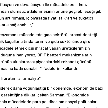
lasyon ve devalüasyon ile mücadele edilirken,
ından olumsuz etkilenmesinin önüne geçilebileceği gibi,
artırılması, iç piyasada fiyat istikrarı ve tüketici
atkı sağlanabilir.”
 eşzamanlı mücadelede gıda sektörü ihracat desteği
k koşullar altında tarım ve gıda sektöründe girdi
mücadele etmek için ihracat yapan üreticilerimizin
lduğuna inanıyoruz. DFİF benzeri mekanizmaların
örünün uluslararası piyasalardaki rekabet gücünü
masına katkı sunabilir” ifadelerini kullandı.
 üretimi artırmalıyız”
 giderek daha yoğunlaştığı bir dönemde, ekonomide bazı
ı gerektiğine dikkati çeken Şarman, “Ekonomide
onla mücadelede para politikasının sosyal politikalar,