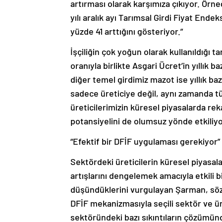
artırması olarak karşımıza çıkıyor. Örne
yılı aralık ayı Tarımsal Girdi Fiyat Endek
yüzde 41 arttığını gösteriyor.”
İşçiliğin çok yoğun olarak kullanıldığı 
oranıyla birlikte Asgari Ücret’in yıllık
diğer temel girdimiz mazot ise yıllık baz
sadece üreticiye değil, aynı zamanda t
üreticilerimizin küresel piyasalarda re
potansiyelini de olumsuz yönde etkiliyor
“Efektif bir DFİF uygulaması gerekiyor”
Sektördeki üreticilerin küresel piyasala
artışlarını dengelemek amacıyla etkili
düşündüklerini vurgulayan Şarman, söz
DFİF mekanizmasıyla seçili sektör ve ü
sektöründeki bazı sıkıntıların çözümünde