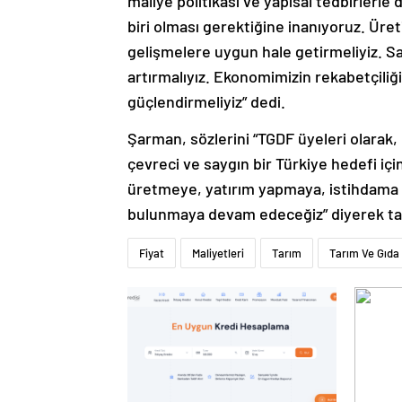
maliye politikası ve yapısal tedbirler
biri olması gerektiğine inanıyoruz. Üret
gelişmelere uygun hale getirmeliyiz. S
artırmalıyız. Ekonomimizin rekabetçiliği
güçlendirmeliyiz” dedi.
Şarman, sözlerini “TGDF üyeleri olarak, 
çevreci ve saygın bir Türkiye hedefi içi
üretmeye, yatırım yapmaya, istihdama 
bulunmaya devam edeceğiz” diyerek t
Fiyat
Maliyetleri
Tarım
Tarım Ve Gıda