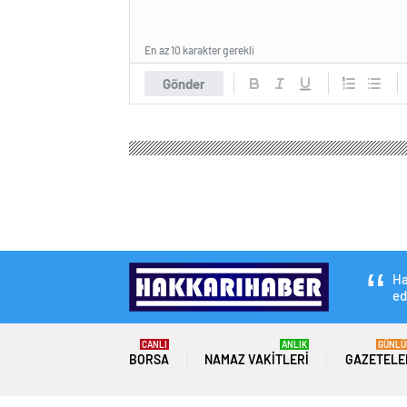
En az 10 karakter gerekli
Gönder
Ha
ed
CANLI
ANLIK
GÜNLÜ
BORSA
NAMAZ VAKITLERI
GAZETELE