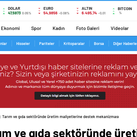
DOLAR
EURO
ALTIN
BITCOIN
47,5973
54,9856
6.495,74
%
0.05%
-0.08%
-0,01
Ekonomi
Spor
Kadın
Foto Galeri
Videolar
ınlar
Hisseler
Pariteler
Kritoparalar
Borsa
Diğer Haberle
 Tarım ve gıda sektöründe üretim maliyetlerine destek mekanizması
ım ve gıda sektöründe üret