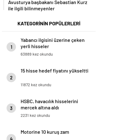
Avusturya başbakanı Sebastian Kurz
ile ilgili bilinmeyenler
KATEGORİNİN POPÜLERLERİ
Yabancı ilgisini üzerine çeken
yerli hisseler
1
63889 kez okundu
15 hisse hedef fiyatını yükseltti
2
11872 kez okundu
HSBC, havacılık hisselerini
mercek altına aldı
3
2231 kez okundu
Motorine 10 kuruş zam
4