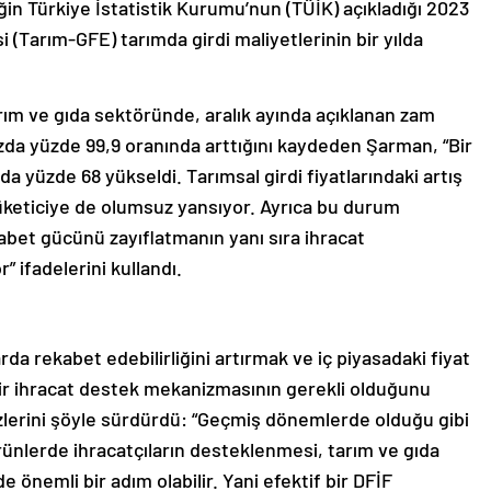
ğin Türkiye İstatistik Kurumu’nun (TÜİK) açıkladığı 2023
si (Tarım-GFE) tarımda girdi maliyetlerinin bir yılda
tarım ve gıda sektöründe, aralık ayında açıklanan zam
 bazda yüzde 99,9 oranında arttığını kaydeden Şarman, “Bir
da yüzde 68 yükseldi. Tarımsal girdi fiyatlarındaki artış
üketiciye de olumsuz yansıyor. Ayrıca bu durum
kabet gücünü zayıflatmanın yanı sıra ihracat
” ifadelerini kullandı.
rda rekabet edebilirliğini artırmak ve iç piyasadaki fiyat
 bir ihracat destek mekanizmasının gerekli olduğunu
lerini şöyle sürdürdü: “Geçmiş dönemlerde olduğu gibi
rünlerde ihracatçıların desteklenmesi, tarım ve gıda
 önemli bir adım olabilir. Yani efektif bir DFİF