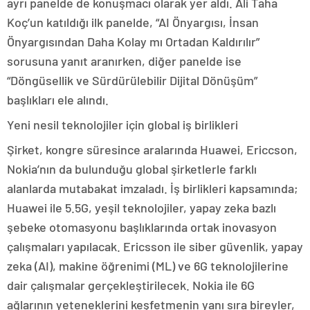
ayrı panelde de konuşmacı olarak yer aldı. Ali Taha
Koç’un katıldığı ilk panelde, “AI Önyargısı, İnsan
Önyargısından Daha Kolay mı Ortadan Kaldırılır”
sorusuna yanıt aranırken, diğer panelde ise
“Döngüsellik ve Sürdürülebilir Dijital Dönüşüm”
başlıkları ele alındı.
Yeni nesil teknolojiler için global iş birlikleri
Şirket, kongre süresince aralarında Huawei, Ericcson,
Nokia’nın da bulunduğu global şirketlerle farklı
alanlarda mutabakat imzaladı. İş birlikleri kapsamında;
Huawei ile 5.5G, yeşil teknolojiler, yapay zeka bazlı
şebeke otomasyonu başlıklarında ortak inovasyon
çalışmaları yapılacak. Ericsson ile siber güvenlik, yapay
zeka (AI), makine öğrenimi (ML) ve 6G teknolojilerine
dair çalışmalar gerçekleştirilecek. Nokia ile 6G
ağlarının yeteneklerini keşfetmenin yanı sıra bireyler,