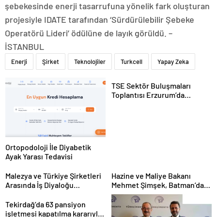
şebekesinde enerji tasarrufuna yönelik fark oluşturan
projesiyle IDATE tarafından ‘Sürdürülebilir Şebeke
Operatörü Lideri’ ödülüne de layık görüldü. –
İSTANBUL
Enerji
Şirket
Teknolojiler
Turkcell
Yapay Zeka
TSE Sektör Buluşmaları
Toplantısı Erzurum’da
Gerçekleştirildi
Ortopodoloji İle Diyabetik
Ayak Yarası Tedavisi
Malezya ve Türkiye Şirketleri
Hazine ve Maliye Bakanı
Arasında İş Diyaloğu
Mehmet Şimşek, Batman’da
Toplantısı Gerçekleştirildi
medikal malzeme üretimi
yapacak bir fabrikanın
Tekirdağ’da 63 pansiyon
açılışını gerçekleştirdi
işletmesi kapatılma kararıyla