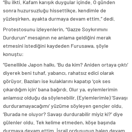
“Bu ilkti. Kafam karışık duygular içinde. O günden
sonra huzursuzluğu hissettikçe, kendimle de
yüzleşirken, ayakta durmaya devam ettim.” dedi.
Protestosunu izleyenlerin, “Gazze Soykırımını
Durdurun” mesajının ne anlama geldiğini merak
etmesini istediğini kaydeden Furusawa, şöyle
konuştu:
“Genellikle Japon halkı, ‘Bu da kim? Aniden ortaya çıktı’
diyerek beni tuhaf, yabancı, rahatsız edici olarak
görüyor. Bazıları ise kulaklarını kapatıp ‘çok ses
çıkardığım için’ bana bağırdı. Olur ya, eylemlerimin
anlamsız olduğu da söylenebilir. (Eylemlerimle) ‘Savaşı
durduramayacağımı’ yüzüme söyleyen gençler oldu.
‘Burada ne oluyor? Savaşı durdurabilir miyiz ki?’ diye
gülenler oldu. Tek kelime etmeden, köşe başında
durmaya devam ettim. İsrail ordusunun halen devam