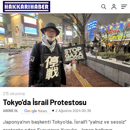
215 okunma
Tokyo’da İsrail Protestosu
2 Ağustos 2024 00:36
ABONE OL
News
Japonya’nın başkenti Tokyo’da, İsrail’i “yalnız ve sessiz”
protesto eden Furusawa Yusuke, Japon halkının