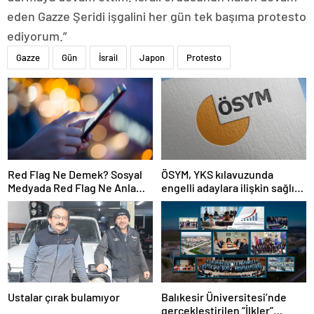
eden Gazze Şeridi işgalini her gün tek başıma protesto
ediyorum.”
Gazze
Gün
İsrail
Japon
Protesto
Red Flag Ne Demek? Sosyal
ÖSYM, YKS kılavuzunda
Medyada Red Flag Ne Anlama
engelli adaylara ilişkin sağlık
Gelir?
şartlarını güncelledi
Ustalar çırak bulamıyor
Balıkesir Üniversitesi’nde
gerçekleştirilen “İlkler”