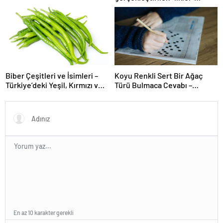
üniversitenin geleceğini
şekillendiriyor
Biber Çeşitleri ve İsimleri –
Koyu Renkli Sert Bir Ağaç
Türkiye’deki Yeşil, Kırmızı ve
Türü Bulmaca Cevabı –
Acı Biber Türleri Nelerdir?
Bulmacada Koyu Renkli Sert
Bir Ağaç Türü
En az 10 karakter gerekli