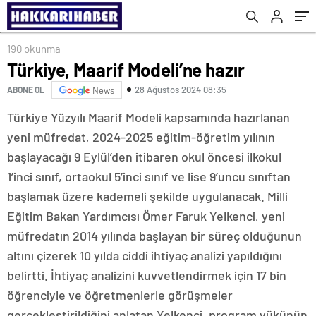
190 okunma
Türkiye, Maarif Modeli’ne hazır
28 Ağustos 2024 08:35
ABONE OL
News
Türkiye Yüzyılı Maarif Modeli kapsamında hazırlanan
yeni müfredat, 2024-2025 eğitim-öğretim yılının
başlayacağı 9 Eylül’den itibaren okul öncesi ilkokul
1’inci sınıf, ortaokul 5’inci sınıf ve lise 9’uncu sınıftan
başlamak üzere kademeli şekilde uygulanacak. Milli
Eğitim Bakan Yardımcısı Ömer Faruk Yelkenci, yeni
müfredatın 2014 yılında başlayan bir süreç olduğunun
altını çizerek 10 yılda ciddi ihtiyaç analizi yapıldığını
belirtti. İhtiyaç analizini kuvvetlendirmek için 17 bin
öğrenciyle ve öğretmenlerle görüşmeler
gerçekleştirildiğini anlatan Yelkenci, program yükünün