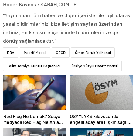
Haber Kaynak : SABAH.COM.TR
“Yayınlanan tüm haber ve diğer içerikler ile ilgili olarak
yasal bildirimlerinizi bize iletişim sayfası üzerinden
iletiniz. En kısa süre içerisinde bildirimlerinize geri
dönüş sağlanılacaktır.”
EBA
Maarif Modeli
OECD
Ömer Faruk Yelkenci
Talim Terbiye Kurulu Başkanlığı
Türkiye Yüzyılı Maarif Modeli
Red Flag Ne Demek? Sosyal
ÖSYM, YKS kılavuzunda
Medyada Red Flag Ne Anlama
engelli adaylara ilişkin sağlık
Gelir?
şartlarını güncelledi