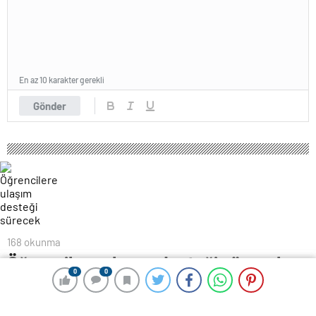
En az 10 karakter gerekli
Gönder
168 okunma
Öğrencilere ulaşım desteği sürecek
0
0
0
0
28 Ağustos 2024 08:34
ABONE OL
News
Aile Bakanı Mahinur Özdemir Göktaş, sosyal yardım