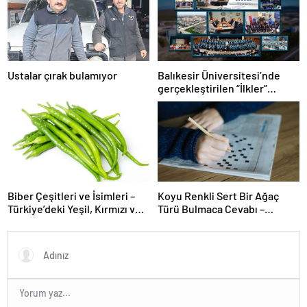
Ustalar çırak bulamıyor
Balıkesir Üniversitesi’nde
gerçekleştirilen “İlkler”
üniversitenin geleceğini
şekillendiriyor
Biber Çeşitleri ve İsimleri –
Koyu Renkli Sert Bir Ağaç
Türkiye’deki Yeşil, Kırmızı ve
Türü Bulmaca Cevabı –
Acı Biber Türleri Nelerdir?
Bulmacada Koyu Renkli Sert
Bir Ağaç Türü