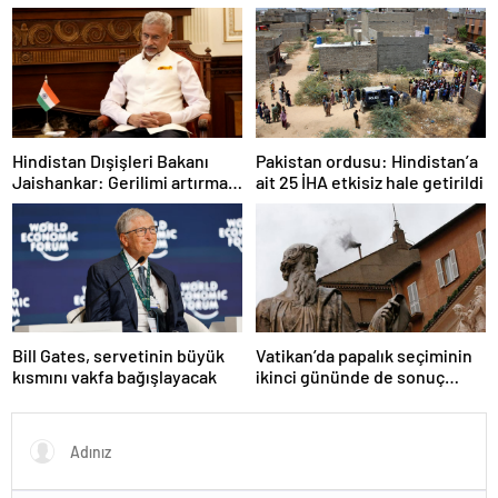
Hindistan Dışişleri Bakanı
Pakistan ordusu: Hindistan’a
Jaishankar: Gerilimi artırmak
ait 25 İHA etkisiz hale getirildi
gibi bir niyetimiz yok
Bill Gates, servetinin büyük
Vatikan’da papalık seçiminin
kısmını vakfa bağışlayacak
ikinci gününde de sonuç
alınamadı