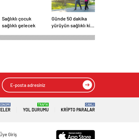
Sağlıklı çocuk
Günde 50 dakika
sağlıklı gelecek
yürüyün sağlıklı kilo
verin
KONOMİ
TRAFİK
CANLI
TELER
YOL DURUMU
KRIPTO PARALAR
Üye Giriş