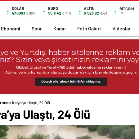
DOLAR
EURO
ALTIN
BITCOIN
47,6083
55,1142
6.523,92
%
0.05%
0.14%
0,43
Ekonomi
Spor
Kadın
Foto Galeri
Videolar
rtınası İtalya’ya Ulaştı, 24 Ölü
ya’ya Ulaştı, 24 Ölü