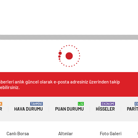
berleri anlık güncel olarak e-posta adresiniz üzerinden takip
ebilirsiniz.
K
TAHMİNİ
LİG
EKONOMİ
E
R
HAVA DURUMU
PUAN DURUMU
HISSELER
PARI
Canlı Borsa
Altınlar
Foto Galeri