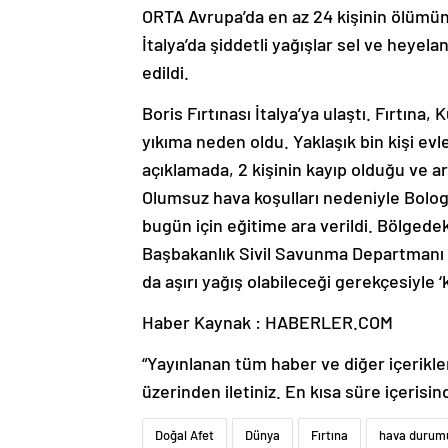
ORTA Avrupa’da en az 24 kişinin ölümüne
İtalya’da şiddetli yağışlar sel ve heyela
edildi.
Boris Fırtınası İtalya’ya ulaştı. Fırtın
yıkıma neden oldu. Yaklaşık bin kişi evle
açıklamada, 2 kişinin kayıp olduğu ve a
Olumsuz hava koşulları nedeniyle Bolog
bugün için eğitime ara verildi. Bölgede
Başbakanlık Sivil Savunma Departmanı 
da aşırı yağış olabileceği gerekçesiyle ‘k
Haber Kaynak : HABERLER.COM
“Yayınlanan tüm haber ve diğer içerikler i
üzerinden iletiniz. En kısa süre içerisin
Doğal Afet
Dünya
Fırtına
hava durum