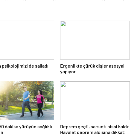
psikolojimizi de salladı
Ergenlikte çürük dişler asosyal
yapıyor
0 dakika yürüyün sağlıklı
Deprem geçti, sarsıntı hissi kaldı:
in
Hayalet deprem algısına dikkat!