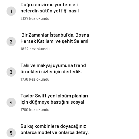
Doğru emzirme yöntemleri
nelerdir, sütün yettiği nasıl
1
anlaşılır?
2127 kez okundu
‘Bir Zamanlar İstanbul’da, Bosna
Hersek Katliamı ve şehit Selami
2
Yurdan unutulmadı
1822 kez okundu
Takı ve makyaj uyumuna trend
örnekleri sizler için derledik.
3
1736 kez okundu
Taylor Swift yeni albüm planları
için düğmeye bastığını sosyal
4
medyadan duyurdu!
1700 kez okundu
Bu kış kombinlere doyacağınız
onlarca model ve onlarca detay.
5