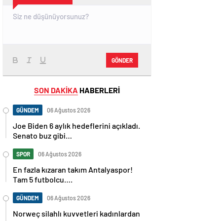
GÖNDER
SON DAKİKA
HABERLERİ
GÜNDEM
06 Ağustos 2026
Joe Biden 6 aylık hedeflerini açıkladı.
Senato buz gibi…
SPOR
06 Ağustos 2026
En fazla kızaran takım Antalyaspor!
Tam 5 futbolcu….
GÜNDEM
06 Ağustos 2026
Norweç silahlı kuvvetleri kadınlardan