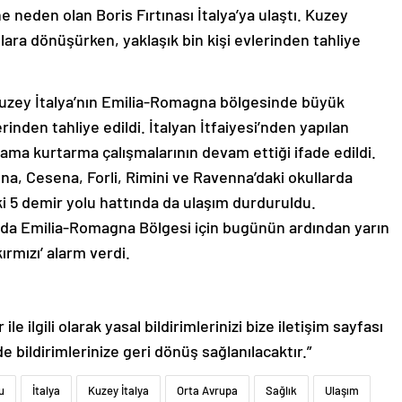
 neden olan Boris Fırtınası İtalya’ya ulaştı. Kuzey
nlara dönüşürken, yaklaşık bin kişi evlerinden tahliye
a, Kuzey İtalya’nın Emilia-Romagna bölgesinde büyük
rinden tahliye edildi. İtalyan İtfaiyesi’nden yapılan
rama kurtarma çalışmalarının devam ettiği ifade edildi.
na, Cesena, Forli, Rimini ve Ravenna’daki okullarda
ki 5 demir yolu hattında da ulaşım durduruldu.
da Emilia-Romagna Bölgesi için bugünün ardından yarın
ırmızı’ alarm verdi.
le ilgili olarak yasal bildirimlerinizi bize iletişim sayfası
de bildirimlerinize geri dönüş sağlanılacaktır.”
u
İtalya
Kuzey İtalya
Orta Avrupa
Sağlık
Ulaşım