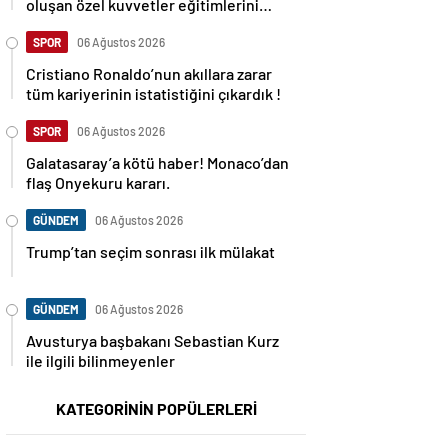
oluşan özel kuvvetler eğitimlerini
başlattı.
SPOR
06 Ağustos 2026
Cristiano Ronaldo’nun akıllara zarar
tüm kariyerinin istatistiğini çıkardık !
SPOR
06 Ağustos 2026
Galatasaray’a kötü haber! Monaco’dan
flaş Onyekuru kararı.
GÜNDEM
06 Ağustos 2026
Trump’tan seçim sonrası ilk mülakat
GÜNDEM
06 Ağustos 2026
Avusturya başbakanı Sebastian Kurz
ile ilgili bilinmeyenler
KATEGORİNİN POPÜLERLERİ