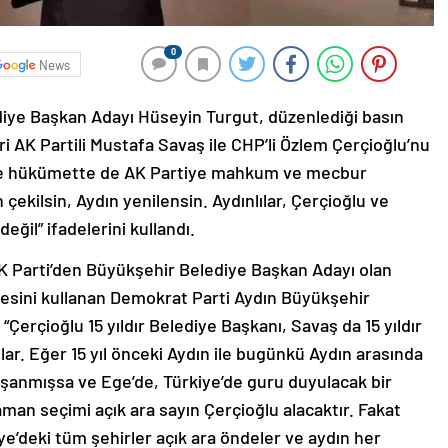
0
News
iye Başkan Adayı Hüseyin Turgut, düzenlediği basın
leri AK Partili Mustafa Savaş ile CHP’li Özlem Çerçioğlu’nu
P’ye hükümette de AK Partiye mahkum ve mecbur
 çekilsin, Aydın yenilensin. Aydınlılar, Çerçioğlu ve
il” ifadelerini kullandı.
 Parti’den Büyükşehir Belediye Başkan Adayı olan
desini kullanan Demokrat Parti Aydın Büyükşehir
Çerçioğlu 15 yıldır Belediye Başkanı, Savaş da 15 yıldır
tılar. Eğer 15 yıl önceki Aydın ile bugünkü Aydın arasında
yaşanmışsa ve Ege’de, Türkiye’de guru duyulacak bir
zaman seçimi açık ara sayın Çerçioğlu alacaktır. Fakat
iye’deki tüm şehirler açık ara öndeler ve aydın her