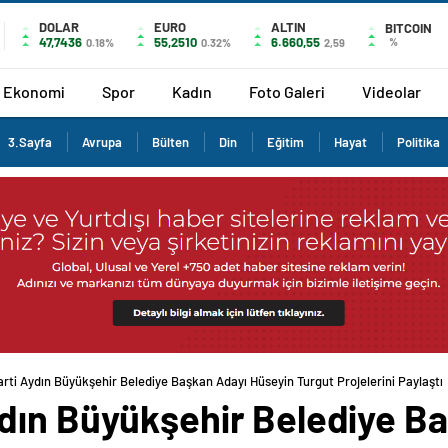
DOLAR
EURO
ALTIN
BITCOIN
47,7436
55,2510
6.660,55
%
0.18%
0.32%
2,59
Ekonomi
Spor
Kadın
Foto Galeri
Videolar
3.Sayfa
Avrupa
Bülten
Din
Eğitim
Hayat
Politika
ti Aydın Büyükşehir Belediye Başkan Adayı Hüseyin Turgut Projelerini Paylaştı
dın Büyükşehir Belediye B