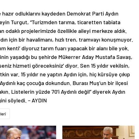
le hazır odluklarını kaydeden Demokrat Parti Aydın
yin Turgut, “Turizmden tarıma, ticaretten tabiata
n odaklı projelerimizde özellikle aileyi merkeze aldık.
n için bir havalimanı, hızlı tren, tramvayı konuşmuyor.
rım kenti’ diyoruz tarım fuarı yapacak bir alanı bile yok.
klinin yaşadığı bu şehirde Mükerrer Aday Mustafa Savaş,
iz hizmeti göreceksiniz’ diyor. Sen 15 yıldır vekilsin,
in var. 15 yıldır ne yaptın Aydın için, hiç kürsüye çıkıp
 Aydınlı kaç çocuğa dokundun. Burası Muş’un bir ilçesi
kın. Listelerin yüzde 70’i Aydınlı değil” diyerek Aydın
ini söyledi. – AYDIN
leri