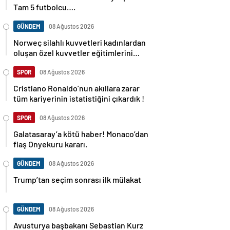
Tam 5 futbolcu….
GÜNDEM
08 Ağustos 2026
Norweç silahlı kuvvetleri kadınlardan
oluşan özel kuvvetler eğitimlerini
başlattı.
SPOR
08 Ağustos 2026
Cristiano Ronaldo’nun akıllara zarar
tüm kariyerinin istatistiğini çıkardık !
SPOR
08 Ağustos 2026
Galatasaray’a kötü haber! Monaco’dan
flaş Onyekuru kararı.
GÜNDEM
08 Ağustos 2026
Trump’tan seçim sonrası ilk mülakat
GÜNDEM
08 Ağustos 2026
Avusturya başbakanı Sebastian Kurz