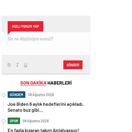
HIZLI YORUM YAP
GÖNDER
SON DAKİKA
HABERLERİ
GÜNDEM
08 Ağustos 2026
Joe Biden 6 aylık hedeflerini açıkladı.
Senato buz gibi…
SPOR
08 Ağustos 2026
En fazla kızaran takım Antalyaspor!