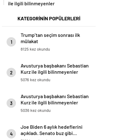
ile ilgili bilinmeyenler
KATEGORİNİN POPÜLERLERİ
Trump’tan seçim sonrası ilk
mülakat
1
8125 kez okundu
Avusturya başbakanı Sebastian
Kurz ile ilgili bilinmeyenler
2
5076 kez okundu
Avusturya başbakanı Sebastian
Kurz ile ilgili bilinmeyenler
3
5036 kez okundu
Joe Biden 6 aylık hedeflerini
açıkladı. Senato buz gibi…
4