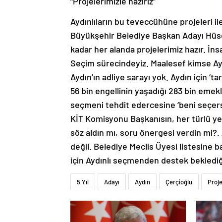
“Projelerimizle hazırız”
Aydınlıların bu teveccühüne projeleri i
Büyükşehir Belediye Başkan Adayı Hüse
kadar her alanda projelerimiz hazır. İnsa
Seçim sürecindeyiz. Maalesef kimse Aydı
Aydın’ın adliye sarayı yok. Aydın için ‘ta
56 bin engellinin yaşadığı 283 bin eme
seçmeni tehdit edercesine ‘beni seçersen
KİT Komisyonu Başkanısın, her türlü yetk
söz aldın mı, soru önergesi verdin mi?.
değil. Belediye Meclis Üyesi listesine ba
için Aydınlı seçmenden destek beklediğ
5 Yıl
Adayı
Aydın
Çerçioğlu
Proje