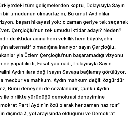
rkiye’deki tüm gelişmelerden koptu. Dolayısıyla Sayın
çin bir umudunun olması lazım. Bu umut Aydınlılar
izyon, başarı hikayesi yok; o zaman geriye tek seçenek
 Evet, Çerçioğlu’nun tek umudu iktidar adayı? Neden?
mdir de iktidar adına hem vekillik hem büyükşehir
’ın alternatif olmadığına inanıyor sayın Çerçioğlu.
imkanlarıyla Özlem Çerçioğlu’nun başaramadığı vizyonu
ehine yapabilirdi. Fakat yapmadı. Dolayısıyla Sayın
alini Aydınlılara değil sayın Savaşa bağlamış görülüyor.
aşa mecbur ve mahkum. Aydın mahkum değil; özgürdür.
ez. Bunu deneyeni de cezalandırır. Çünkü Aydın
 ile birlikte yürüdüğü demokrasi deneyimine
mokrat Parti Aydın’ın özü olarak her zaman hazırdır”
ş’ın dışında 3. yol arayışında olduğunu ve Demokrat