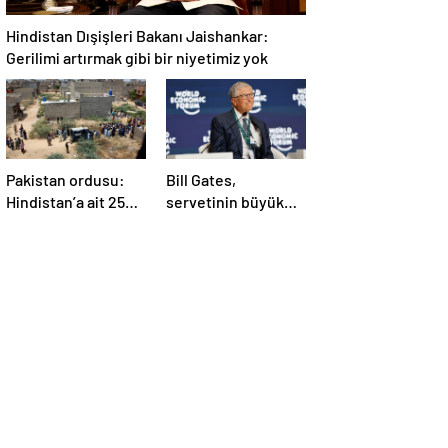
Hindistan Dışişleri Bakanı Jaishankar:
Gerilimi artırmak gibi bir niyetimiz yok
Pakistan ordusu:
Bill Gates,
Hindistan’a ait 25
servetinin büyük
İHA etkisiz hale
kısmını vakfa
getirildi
bağışlayacak