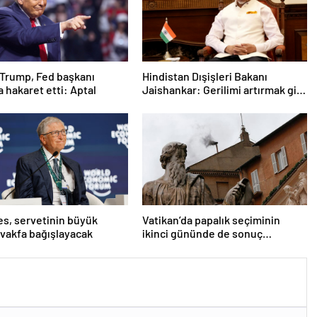
Trump, Fed başkanı
Hindistan Dışişleri Bakanı
a hakaret etti: Aptal
Jaishankar: Gerilimi artırmak gibi
bir niyetimiz yok
tes, servetinin büyük
Vatikan’da papalık seçiminin
 vakfa bağışlayacak
ikinci gününde de sonuç
alınamadı