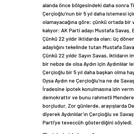
alanda önce bölgesindeki daha sonra Tü
Çerçioğlu’nun bir 5 yıl daha istemesi i
olamayacağına göre; çünkü ortada bir v
kalıyor: AK Parti adayı Mustafa Savaş.
Çünkü 22 yıldır iktidarda olan; üç döne
adaylığını tekelinde tutan Mustafa Savaş
Çünkü 22 yıldır Sayın Savas, iktidarın 
bir nebze de olsa Aydın için Aydınlılar l
Çerçioğlu bir 5 yıl daha başkan olma hay
Oysa Aydın ne Çerçioğlu’na ne de Sav
İradesine ipotek konulmasına izin verm
demokrattır ve bunu rahmetli Menderes
borçludur. Zor günlerde, arayışlarda De
diyerek Aydınlılar’ın Çerçioğlu ve Sava
Parti’ye teveccüh gösterdiğini söyledi.