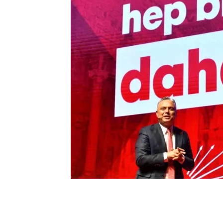
0
BEĞENDİM
ABONE OL