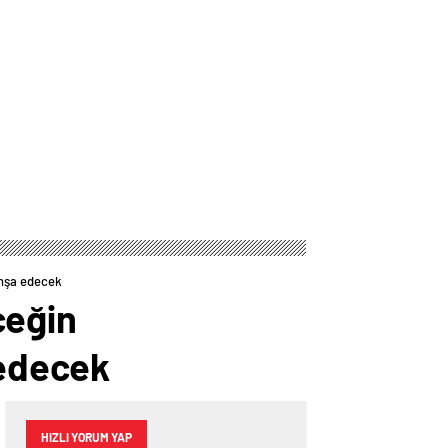
inşa edecek
ceğin
 edecek
HIZLI YORUM YAP