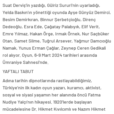
Suat Derviş’in yazdığı, Gülriz Sururi’nin uyarladığı,
Yelda Baskın’ın yönettiği oyunda Ayşe Günyüz Demirci,
Besim Demirkıran, Binnur Şerbetçioğlu, Direnç
Dedeoğlu, Esra Ede, Çağatay Palabıyık, Elif Verit,
Emre Yılmaz, Hakan Örge, Irmak Örnek, Nur Saçbüker
Otan, Samet Silme, Tuğrul Arsever, Yağmur Damcıoğlu
Namak, Yunus Erman Çağlar, Zeynep Ceren Gedikali
rol alıyor. Oyun, 6-9 Mart 2024 tarihleri arasında
Ümraniye Sahnesi’nde.
YAFTALI TABUT
Adına tarihin dipnotlarında rastlayabildiğimiz,
Türkiye’nin ilk kadın oyun yazarı, kuramcı, aktivist,
sosyal ve siyasi yaşamın her alanında öncü Fatma
Nudiye Yalçı’nın hikayesi. 1920’lerde başlayan
mücadelesine Dr. Hikmet Kıvılcımlı ve Nazım Hikmet