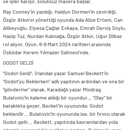
ve işler karışır, soluksuz macera başlar.
Ray Cooney’in yazdığı, Haldun Dormen’in çevirdiği,
Özgür Atkın’ın yönettiği oyunda Ada Alize Ertem, Can
Alibeyoğlu, Elyesa Çağlar Evkaya, Emrah Derviş Soylu,
Hasip Tuz, Nurdan Kalınağa, Özgür Atkın, Uğur Dilbaz
rol alıyor. Oyun, 6-9 Mart 2024 tarihleri arasında
Üsküdar Kerem Yılmazer Sahnesi’nde.
GODOT GELDİ
“Godot Geldi”, İrlandalı yazar Samuel Beckett’in
“Godot’yu Beklerken” adlı yapıtının ardından ve ona bir
“gönderme” olarak, Karadağlı yazar Miodrag
Bulatovic’in kaleme aldığı bir oyundur… “Olay” bir
bataklıkta geçer. Becket’in oyununda; Godot
beklenilir… Bulatovic’in oyununda ise, bir fırıncı olarak
Godot gelir… Beckett, yapıtında kavramlardan yola