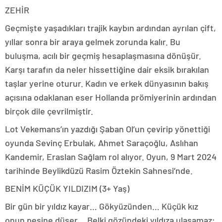
ZEHİR
Geçmişte yaşadıkları trajik kaybın ardından ayrılan çift,
yıllar sonra bir araya gelmek zorunda kalır. Bu
buluşma, acılı bir geçmiş hesaplaşmasına dönüşür.
Karşı tarafın da neler hissettiğine dair eksik bırakılan
taşlar yerine oturur. Kadın ve erkek dünyasının bakış
açısına odaklanan eser Hollanda prömiyerinin ardından
birçok dile çevrilmiştir.
Lot Vekemans’ın yazdığı Şaban Ol’un çevirip yönettiği
oyunda Sevinç Erbulak, Ahmet Saraçoğlu, Aslıhan
Kandemir, Eraslan Sağlam rol alıyor. Oyun, 9 Mart 2024
tarihinde Beylikdüzü Rasim Öztekin Sahnesi’nde.
BENİM KÜÇÜK YILDIZIM (3+ Yaş)
Bir gün bir yıldız kayar… Gökyüzünden… Küçük kız
onun peşine düşer… Belki gözündeki yıldıza ulaşamaz;