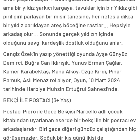
ama bir yıldız şarkıcı kargaya, tavuklar için bir Yıldız gibi
pırıl pırıl parlayan bir mısır tanesine, her nefes aldıkça
bir yıldız parıldayan ateş böceğine rastlar… Hepsiyle
arkadaş olur… Sonunda gerçek yıldızın içinde
olduğunu sevgi kardeşlik dostluk olduğunu anlar.
Cengiz Özek’in yazıp yönettiği oyunda Ayşe Günyüz
Demirci, Buğra Can Ildırışık, Yunus Erman Çağlar,
Kamer Karabektaş, Mana Alkoy, Özge Kırdı, Pınar
Pamuk, Aslı Menaz rol alıyor. Oyun, 10 Mart 2024
tarihinde Harbiye Muhsin Ertuğrul Sahnesi’nde.
BEKÇİ İLE POSTACI (3+ Yaş)
Postacı Piero ile Gece Bekçisi Marcello adlı çocuk
kitabından uyarlanan eserde bir bekçi ile bir postacı ev
arkadaşlarıdır. Biri gece diğeri gündüz çalıştığından hiç
görüşemezler. Soğuk bir kış günü ikisi de