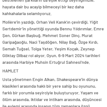
bestelenen şarkıların da eşlik ettiği seyirliğimizle,
hayata dair bu acayip bilmeceyi bir kez daha
kahkahalarla selamlıyoruz.
Molière’in yazdığı, Orhan Veli Kanık’ın çevirdiği, Yiğit
Sertdemir’in yönettiği oyunda Bennu Yıldırımlar, Emre
Şen, Gürkan Başbuğ, Mehmet Soner Dinç, Murat
Garipağaoğlu, Naci Taşdöğen, Nilay Bağ, Özge Kırdı,
Semah Tuğsel, Tolga Yeter, Yeşim Koçak, Zeynep
Göktay Dilbaz rol alıyor. Oyun, 6-9 Mart 2024 tarihleri
arasında Harbiye Muhsin Ertuğrul Sahnesi’nde.
HAMLET
Usta yönetmen Engin Alkan, Shakespeare’in dünya
klasikleri arasında haklı bir yere sahip bu oyununu,
farklı bir yorumla seyirciyle buluşturuyor. Yaşam ve
ölüm arasında, iktidar ve intikam arasında, düşüncesi
ile eylemi arasında insanın tüm zamanlara özgü