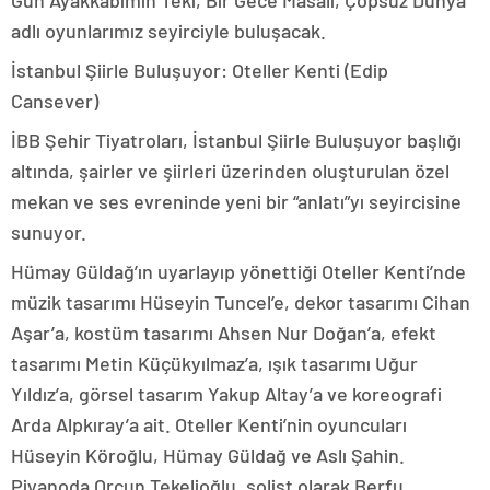
Gün Ayakkabımın Teki, Bir Gece Masalı, Çöpsüz Dünya
adlı oyunlarımız seyirciyle buluşacak.
İstanbul Şiirle Buluşuyor: Oteller Kenti (Edip
Cansever)
İBB Şehir Tiyatroları, İstanbul Şiirle Buluşuyor başlığı
altında, şairler ve şiirleri üzerinden oluşturulan özel
mekan ve ses evreninde yeni bir “anlatı”yı seyircisine
sunuyor.
Hümay Güldağ’ın uyarlayıp yönettiği Oteller Kenti’nde
müzik tasarımı Hüseyin Tuncel’e, dekor tasarımı Cihan
Aşar’a, kostüm tasarımı Ahsen Nur Doğan’a, efekt
tasarımı Metin Küçükyılmaz’a, ışık tasarımı Uğur
Yıldız’a, görsel tasarım Yakup Altay’a ve koreografi
Arda Alpkıray’a ait. Oteller Kenti’nin oyuncuları
Hüseyin Köroğlu, Hümay Güldağ ve Aslı Şahin.
Piyanoda Orçun Tekelioğlu, solist olarak Berfu