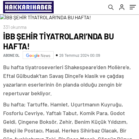
331 okunma
İBB ŞEHİR TİYATROLARI’NDA BU
HAFTA!
26 Temmuz 2024 00:09
ABONE OL
News
Bu hafta tiyatroseverleri Shakespeare’den Molière’e,
Eftal Gülbudak’tan Savaş Dinçel’e klasik ve çağdaş
yazarların eserlerinin ön planda olduğu zengin bir
repertuvar bekliyor.
Bu hafta; Tartuffe, Hamlet, Uçurtmanın Kuyruğu,
Fosforlu Cevriye, Yaftalı Tabut, Komik Para, Godot
Geldi, Çingene Boksör, Zehir, Benim Küçük Yıldızım,
Bekçi ile Postacı, Masal, Herkes Sihirbaz Olacak, Bir