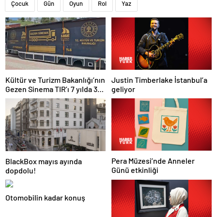
Çocuk
Gün
Oyun
Rol
Yaz
Justin Timberlake İstanbul’a
Kültür ve Turizm Bakanlığı’nın
geliyor
Gezen Sinema TIR’ı 7 yılda 358
ilçeye ulaştı
Pera Müzesi’nde Anneler
BlackBox mayıs ayında
Günü etkinliği
dopdolu!
Otomobilin kadar konuş