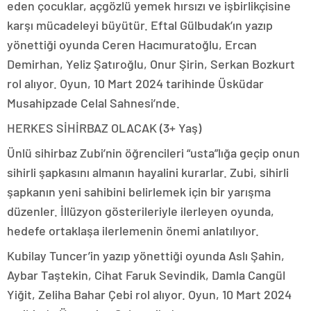
eden çocuklar, açgözlü yemek hırsızı ve işbirlikçisine
karşı mücadeleyi büyütür. Eftal Gülbudak’ın yazıp
yönettiği oyunda Ceren Hacımuratoğlu, Ercan
Demirhan, Yeliz Şatıroğlu, Onur Şirin, Serkan Bozkurt
rol alıyor. Oyun, 10 Mart 2024 tarihinde Üsküdar
Musahipzade Celal Sahnesi’nde.
HERKES SİHİRBAZ OLACAK (3+ Yaş)
Ünlü sihirbaz Zubi’nin öğrencileri “usta”lığa geçip onun
sihirli şapkasını almanın hayalini kurarlar. Zubi, sihirli
şapkanın yeni sahibini belirlemek için bir yarışma
düzenler. İllüzyon gösterileriyle ilerleyen oyunda,
hedefe ortaklaşa ilerlemenin önemi anlatılıyor.
Kubilay Tuncer’in yazıp yönettiği oyunda Aslı Şahin,
Aybar Taştekin, Cihat Faruk Sevindik, Damla Cangül
Yiğit, Zeliha Bahar Çebi rol alıyor. Oyun, 10 Mart 2024