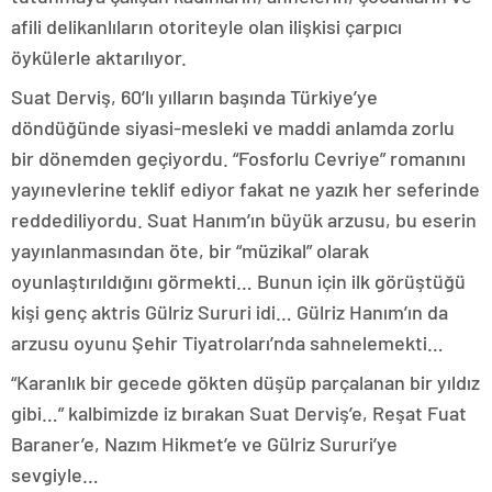
afili delikanlıların otoriteyle olan ilişkisi çarpıcı
öykülerle aktarılıyor.
Suat Derviş, 60’lı yılların başında Türkiye’ye
döndüğünde siyasi-mesleki ve maddi anlamda zorlu
bir dönemden geçiyordu. “Fosforlu Cevriye” romanını
yayınevlerine teklif ediyor fakat ne yazık her seferinde
reddediliyordu. Suat Hanım’ın büyük arzusu, bu eserin
yayınlanmasından öte, bir “müzikal” olarak
oyunlaştırıldığını görmekti… Bunun için ilk görüştüğü
kişi genç aktris Gülriz Sururi idi… Gülriz Hanım’ın da
arzusu oyunu Şehir Tiyatroları’nda sahnelemekti…
“Karanlık bir gecede gökten düşüp parçalanan bir yıldız
gibi…” kalbimizde iz bırakan Suat Derviş’e, Reşat Fuat
Baraner’e, Nazım Hikmet’e ve Gülriz Sururi’ye
sevgiyle…