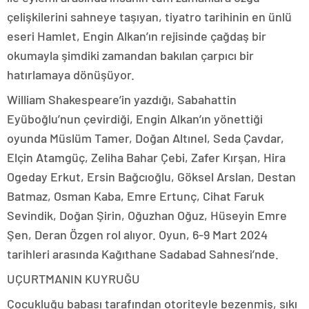
çelişkilerini sahneye taşıyan, tiyatro tarihinin en ünlü
eseri Hamlet, Engin Alkan’ın rejisinde çağdaş bir
okumayla şimdiki zamandan bakılan çarpıcı bir
hatırlamaya dönüşüyor.
William Shakespeare’in yazdığı, Sabahattin
Eyüboğlu’nun çevirdiği, Engin Alkan’ın yönettiği
oyunda Müslüm Tamer, Doğan Altınel, Seda Çavdar,
Elçin Atamgüç, Zeliha Bahar Çebi, Zafer Kırşan, Hira
Ogeday Erkut, Ersin Bağcıoğlu, Göksel Arslan, Destan
Batmaz, Osman Kaba, Emre Ertunç, Cihat Faruk
Sevindik, Doğan Şirin, Oğuzhan Oğuz, Hüseyin Emre
Şen, Deran Özgen rol alıyor. Oyun, 6-9 Mart 2024
tarihleri arasında Kağıthane Sadabad Sahnesi’nde.
UÇURTMANIN KUYRUĞU
Çocukluğu babası tarafından otoriteyle bezenmiş, sıkı