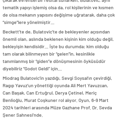
çıkarak evrensel bir resital sunarken, Bulatovic, aynı
tematik yapıyı işlemiş olsa da, rol kişilerinin ve kısmen
de olsa mekanın yapısını değişime uğratarak, daha çok
“simge”lere yönelmiştir…
Beckett’te de, Bulatovic’te de bekleyenler açısından
önemli olan, aslında beklenen kişinin kim olduğu değil,
bekleyişin kendisidir… İşte bu durumda; kim olduğu
tam olarak bilinmeyen bir “gelen”in, kesinlikle
tanımlanmış bir “giden”e dönüşmesinin öyküsüdür
diyebiliriz “Godot Geldi” için…
Miodrag Bulatovic’in yazdığı, Sevgi Soysal’ın çevirdiği,
Ragıp Yavuz’un yönettiği oyunda Ali Mert Yavuzcan,
Can Başak, Can Ertuğrul, Derya Çetinel, Meriç
Benlioğlu, Murat Coşkuner rol alıyor. Oyun, 6-9 Mart
2024 tarihleri arasında Müze Gazhane Prof. Dr. Sevda
Şener Sahnesi’nde.