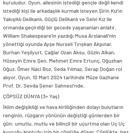
kuruludur. Oyun, ailesinin istediği gençle değil kendi
istediği kişi ile arkadaşlık kurmak isteyen Şirin Kız’ın
Yakışıklı Delikanlı, Güçlü Delikanlı ve Selvi Kız ile
ormanda geçirdiği bir gecede yaşananları anlatır.
William Shakespeare’in yazdığı Musa Arslanali’nin
yönettiği oyunda Ayşe Nurseli Tırışkan Akpınar,
Burhan Yeşilyurt, Çağlar Ozan Aksu, Güzin Alkan,
Hüseyin Emre Şen, Mehmet Emre Ertunç, Oğuzhan
Oğuz, Ömer Naci Boz, Seda Yılmaz, Serap Doğan rol
alıyor. Oyun, 10 Mart 2024 tarihinde Müze Gazhane
Prof. Dr. Sevda Şener Sahnesi’nde.
ÇÖPSÜZ DÜNYA (3+ Yaş)
İklim değişikliği ve hava kirliliğinden dolayı bulutların
renginin, rüzgarın yönünün değiştiği günlerden bir
gün; umutlu, mutlu ve bilinçli bir uçurtma olan Uç Uç
kuyruğu koptuğu için bir çöplüğe düşer. Çöplükte, bez