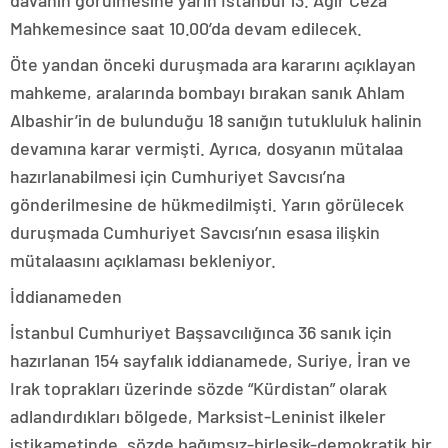
davanın görülmesine yarın İstanbul 13. Ağır Ceza
Mahkemesince saat 10.00’da devam edilecek.
Öte yandan önceki duruşmada ara kararını açıklayan
mahkeme, aralarında bombayı bırakan sanık Ahlam
Albashir’in de bulunduğu 18 sanığın tutukluluk halinin
devamına karar vermişti. Ayrıca, dosyanın mütalaa
hazırlanabilmesi için Cumhuriyet Savcısı’na
gönderilmesine de hükmedilmişti. Yarın görülecek
duruşmada Cumhuriyet Savcısı’nın esasa ilişkin
mütalaasını açıklaması bekleniyor.
İddianameden
İstanbul Cumhuriyet Başsavcılığınca 36 sanık için
hazırlanan 154 sayfalık iddianamede, Suriye, İran ve
Irak toprakları üzerinde sözde “Kürdistan” olarak
adlandırdıkları bölgede, Marksist-Leninist ilkeler
istikametinde, sözde bağımsız-birleşik-demokratik bir