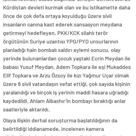
Kürdistan devleti kurmak olan ve bu istikamette daha
önce de çok defa ortaya koyulduğu üzere sivil
insanların canına kast ederek sansasyon meydana
getirmeyi hedefleyen, PKK/KCK silahlı terör
örgütünün Suriye uzantısı YPG/PYD unsurlarının
planladığı hain bombalı saldırı eylemi sonucu, olay
yerinde bulunanlardan çocuk yaştaki Ecrin Meydan ile
babası Yusuf Meydan, Adem Topkara ile eşi Mukaddes
Elif Topkara ve Arzu Özsoy ile kızı Yağmur Uçar olmak
üzere 6 sivil vatandaşın vefat ettiği, çok sayıda kişinin
yaralandığı ve birçok iş yerinin maddi hasara uğradığı
kaydedildi. Ahlam Albashır’in bombayı bıraktığı anlar
saatleriyle aktarıldı.
Olaya ilişkin derhal soruşturma başlatıldığının da
belirtildiği iddianamede, incelenen kamera