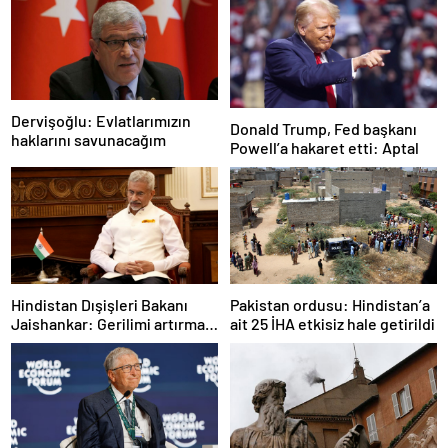
Dervişoğlu: Evlatlarımızın
Donald Trump, Fed başkanı
haklarını savunacağım
Powell’a hakaret etti: Aptal
Hindistan Dışişleri Bakanı
Pakistan ordusu: Hindistan’a
Jaishankar: Gerilimi artırmak
ait 25 İHA etkisiz hale getirildi
gibi bir niyetimiz yok