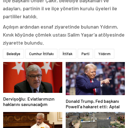
İlçe Başkanı Önder Çakır, belediye başkanları ve
adayları, partinin il ve ilçe yönetim kurulu üyeleri ile
partililer katıldı.
Açılışın ardından esnaf ziyaretinde bulunan Yıldırım,
Kınık köyünde çömlek ustası Salim Yaşar’a atölyesinde
ziyarette bulundu.
Belediye
Cumhur İttifakı
İttifak
Parti
Yıldırım
Dervişoğlu: Evlatlarımızın
Donald Trump, Fed başkanı
haklarını savunacağım
Powell’a hakaret etti: Aptal