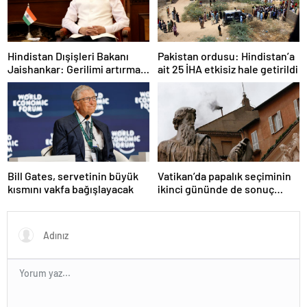
Hindistan Dışişleri Bakanı
Pakistan ordusu: Hindistan’a
Jaishankar: Gerilimi artırmak
ait 25 İHA etkisiz hale getirildi
gibi bir niyetimiz yok
Bill Gates, servetinin büyük
Vatikan’da papalık seçiminin
kısmını vakfa bağışlayacak
ikinci gününde de sonuç
alınamadı