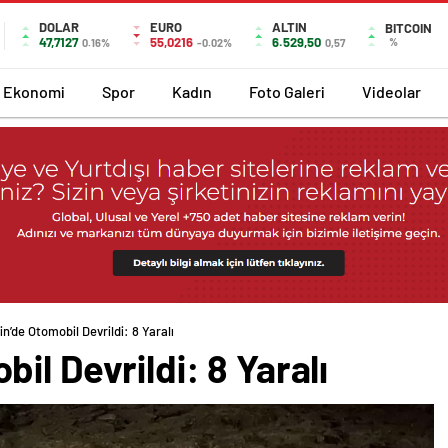
DOLAR
EURO
ALTIN
BITCOIN
47,7127
55,0216
6.529,50
%
0.16%
-0.02%
0,57
Ekonomi
Spor
Kadın
Foto Galeri
Videolar
n’de Otomobil Devrildi: 8 Yaralı
il Devrildi: 8 Yaralı