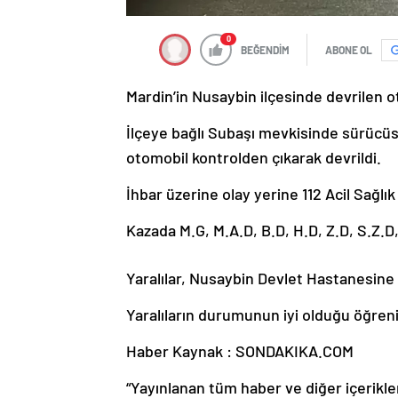
0
BEĞENDİM
ABONE OL
Mardin’in Nusaybin ilçesinde devrilen ot
İlçeye bağlı Subaşı mevkisinde sürücü
otomobil kontrolden çıkarak devrildi.
İhbar üzerine olay yerine 112 Acil Sağlık 
Kazada M.G, M.A.D, B.D, H.D, Z.D, S.Z.D,
Yaralılar, Nusaybin Devlet Hastanesine k
Yaralıların durumunun iyi olduğu öğreni
Haber Kaynak : SONDAKIKA.COM
“Yayınlanan tüm haber ve diğer içerikler i