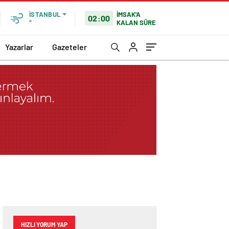
İMSAK'A
İSTANBUL
02:00
KALAN SÜRE
°
Yazarlar
Gazeteler
HIZLI YORUM YAP