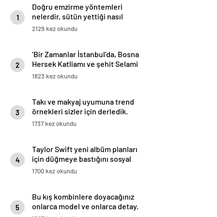
Doğru emzirme yöntemleri
nelerdir, sütün yettiği nasıl
1
anlaşılır?
2129 kez okundu
‘Bir Zamanlar İstanbul’da, Bosna
Hersek Katliamı ve şehit Selami
2
Yurdan unutulmadı
1823 kez okundu
Takı ve makyaj uyumuna trend
örnekleri sizler için derledik.
3
1737 kez okundu
Taylor Swift yeni albüm planları
için düğmeye bastığını sosyal
4
medyadan duyurdu!
1700 kez okundu
Bu kış kombinlere doyacağınız
onlarca model ve onlarca detay.
5