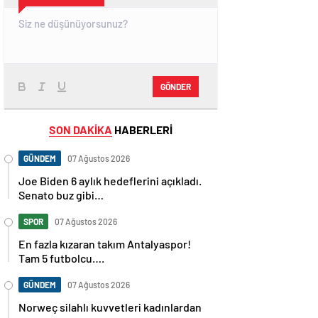
GÖNDER
SON DAKİKA
HABERLERİ
GÜNDEM
07 Ağustos 2026
Joe Biden 6 aylık hedeflerini açıkladı.
Senato buz gibi…
SPOR
07 Ağustos 2026
En fazla kızaran takım Antalyaspor!
Tam 5 futbolcu….
GÜNDEM
07 Ağustos 2026
Norweç silahlı kuvvetleri kadınlardan