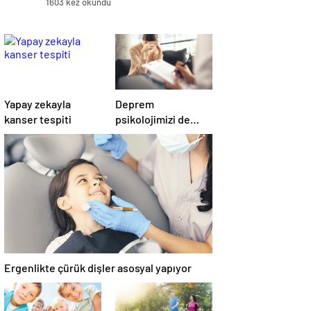
1603 kez okundu
Yapay zekayla
Deprem
kanser tespiti
psikolojimizi de
salladı
Ergenlikte çürük dişler asosyal yapıyor