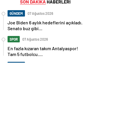
SON DAKİKA
HABERLERİ
GÜNDEM
07 Ağustos 2026
Joe Biden 6 aylık hedeflerini açıkladı.
Senato buz gibi…
SPOR
07 Ağustos 2026
En fazla kızaran takım Antalyaspor!
Tam 5 futbolcu….
GÜNDEM
07 Ağustos 2026
Norweç silahlı kuvvetleri kadınlardan
oluşan özel kuvvetler eğitimlerini
başlattı.
SPOR
07 Ağustos 2026
Cristiano Ronaldo’nun akıllara zarar
tüm kariyerinin istatistiğini çıkardık !
SPOR
07 Ağustos 2026
Galatasaray’a kötü haber! Monaco’dan