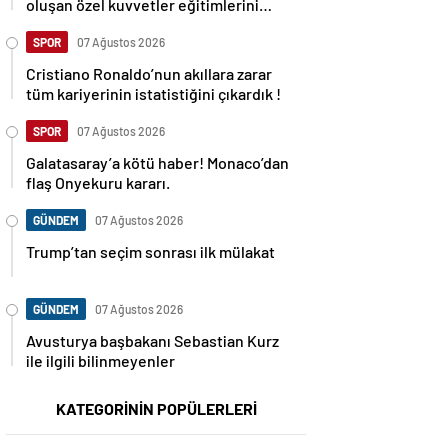
oluşan özel kuvvetler eğitimlerini
başlattı.
SPOR
07 Ağustos 2026
Cristiano Ronaldo’nun akıllara zarar
tüm kariyerinin istatistiğini çıkardık !
SPOR
07 Ağustos 2026
Galatasaray’a kötü haber! Monaco’dan
flaş Onyekuru kararı.
GÜNDEM
07 Ağustos 2026
Trump’tan seçim sonrası ilk mülakat
GÜNDEM
07 Ağustos 2026
Avusturya başbakanı Sebastian Kurz
ile ilgili bilinmeyenler
KATEGORİNİN POPÜLERLERİ