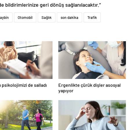
de bildirimlerinize geri dönüş sağlanılacaktır.”
aybin
Otomobil
Sağlık
son dakika
Trafik
psikolojimizi de salladı
Ergenlikte çürük dişler asosyal
yapıyor