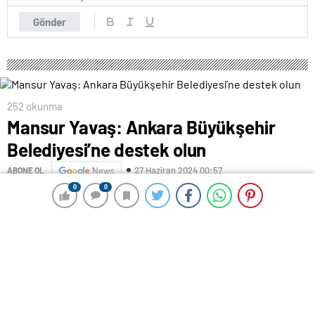
Gönder
252 okunma
Mansur Yavaş: Ankara Büyükşehir
Belediyesi’ne destek olun
27 Haziran 2024 00:57
ABONE OL
News
0
0
0
0
Haber: İLEYDA ÖZMEN/ Kamera: BERKİN GÜLSOY
Ankara Büyükşehir Belediye (ABB) Başkanı Mansur
Yavaş, Ayaş’ta Seçim Koordinasyon Merkezi’nin (SKM)
açılışına katıldı. Yavaş, “Belediye başkanı seçildik.
Belediye meclisinde ilk gün şunu söyledim; değerli
mesai arkadaşlarım ben bugün Ankara Büyükşehir