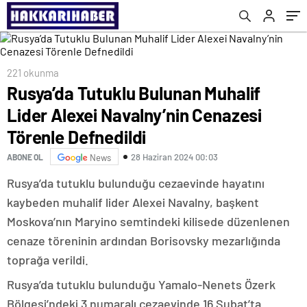
Defnedildi
221 okunma
Rusya’da Tutuklu Bulunan Muhalif
Lider Alexei Navalny’nin Cenazesi
Törenle Defnedildi
28 Haziran 2024 00:03
ABONE OL
News
Rusya’da tutuklu bulunduğu cezaevinde hayatını
kaybeden muhalif lider Alexei Navalny, başkent
Moskova’nın Maryino semtindeki kilisede düzenlenen
cenaze töreninin ardından Borisovsky mezarlığında
toprağa verildi.
Rusya’da tutuklu bulunduğu Yamalo-Nenets Özerk
Bölgesi’ndeki 3 numaralı cezaevinde 16 Şubat’ta