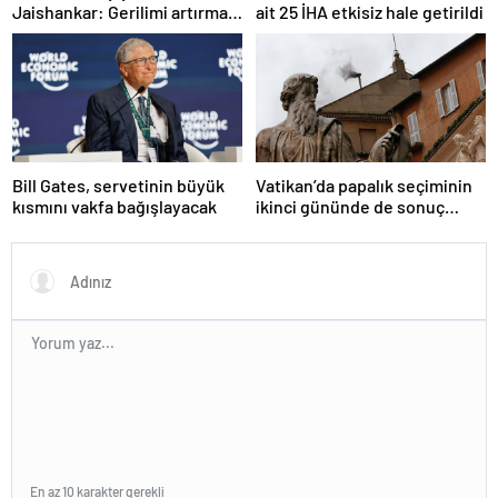
Jaishankar: Gerilimi artırmak
ait 25 İHA etkisiz hale getirildi
gibi bir niyetimiz yok
Bill Gates, servetinin büyük
Vatikan’da papalık seçiminin
kısmını vakfa bağışlayacak
ikinci gününde de sonuç
alınamadı
En az 10 karakter gerekli