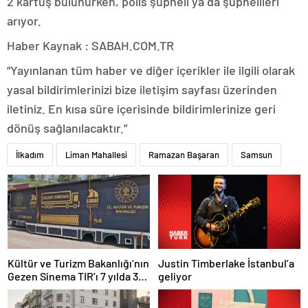
2 kartuş bulunurken, polis şüpheli ya da şüphelileri
arıyor.
Haber Kaynak : SABAH.COM.TR
“Yayınlanan tüm haber ve diğer içerikler ile ilgili olarak
yasal bildirimlerinizi bize iletişim sayfası üzerinden
iletiniz. En kısa süre içerisinde bildirimlerinize geri
dönüş sağlanılacaktır.”
İlkadım
Liman Mahallesi
Ramazan Başaran
Samsun
Justin Timberlake İstanbul’a
Kültür ve Turizm Bakanlığı’nın
geliyor
Gezen Sinema TIR’ı 7 yılda 358
ilçeye ulaştı