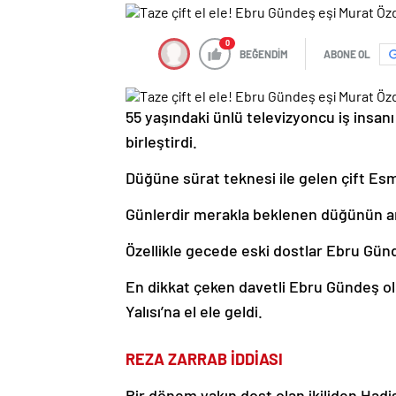
0
BEĞENDİM
ABONE OL
55 yaşındaki ünlü televizyoncu iş insanı
birleştirdi.
Düğüne sürat teknesi ile gelen çift Esm
Günlerdir merakla beklenen düğünün ardı
Özellikle gecede eski dostlar Ebru Gün
En dikkat çeken davetli Ebru Gündeş o
Yalısı’na el ele geldi.
REZA ZARRAB İDDİASI
Bir dönem yakın dost olan ikiliden Hadi