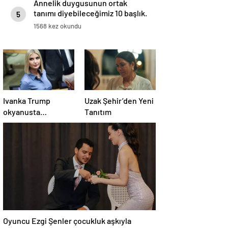
Annelik duygusunun ortak
tanımı diyebileceğimiz 10 başlık.
5
1568 kez okundu
Ivanka Trump
Uzak Şehir’den Yeni
okyanusta
Tanıtım
dalgalarla mücadele
etti
Oyuncu Ezgi Şenler çocukluk aşkıyla