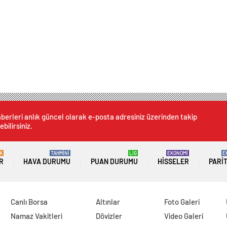
berleri anlık güncel olarak e-posta adresiniz üzerinden takip
ebilirsiniz.
K
TAHMİNİ
LİG
EKONOMİ
E
R
HAVA DURUMU
PUAN DURUMU
HISSELER
PARI
Canlı Borsa
Altınlar
Foto Galeri
Namaz Vakitleri
Dövizler
Video Galeri