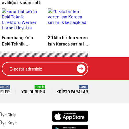
evliliğe ilk adımı attı
Fenerbahçe’nin
20 kilo birden veren
Eski Teknik
Işın Karaca sırrını ilk
Direktörü Werner
kez açıkladı
Lorant Hayatını
Kaybetti
KONOMİ
TRAFİK
CANLI
TELER
YOL DURUMU
KRIPTO PARALAR
Üye Giriş
Üye Kayıt