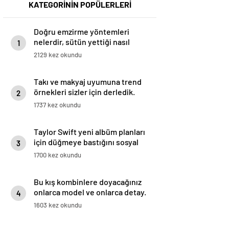
KATEGORİNİN POPÜLERLERİ
Doğru emzirme yöntemleri
nelerdir, sütün yettiği nasıl
1
anlaşılır?
2129 kez okundu
Takı ve makyaj uyumuna trend
örnekleri sizler için derledik.
2
1737 kez okundu
Taylor Swift yeni albüm planları
için düğmeye bastığını sosyal
3
medyadan duyurdu!
1700 kez okundu
Bu kış kombinlere doyacağınız
onlarca model ve onlarca detay.
4
1603 kez okundu