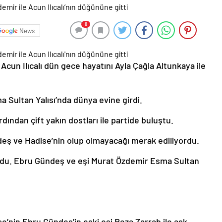
0
News
 Acun Ilıcalı dün gece hayatını Ayla Çağla Altunkaya ile
a Sultan Yalısı’nda dünya evine girdi.
ndan çift yakın dostları ile partide buluştu.
deş ve Hadise’nin olup olmayacağı merak ediliyordu.
ldu. Ebru Gündeş ve eşi Murat Özdemir Esma Sultan
se’nin Ebru Gündeş’in eski eşi Reza Zarrab ile aşk