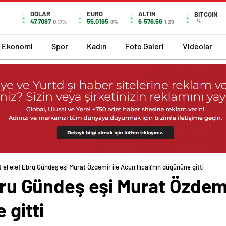
DOLAR
EURO
ALTIN
BITCOIN
47,7097
55,0195
6.576,56
%
0.17%
0%
1,29
Ekonomi
Spor
Kadın
Foto Galeri
Videolar
t el ele! Ebru Gündeş eşi Murat Özdemir ile Acun Ilıcalı’nın düğününe gitti
Ebru Gündeş eşi Murat Özdem
 gitti