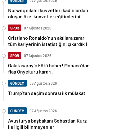
GÜNDEM
07 Ağustos 2026
Norweç silahlı kuvvetleri kadınlardan
oluşan özel kuvvetler eğitimlerini
başlattı.
SPOR
07 Ağustos 2026
Cristiano Ronaldo’nun akıllara zarar
tüm kariyerinin istatistiğini çıkardık !
SPOR
07 Ağustos 2026
Galatasaray’a kötü haber! Monaco’dan
flaş Onyekuru kararı.
GÜNDEM
07 Ağustos 2026
Trump’tan seçim sonrası ilk mülakat
GÜNDEM
07 Ağustos 2026
Avusturya başbakanı Sebastian Kurz
ile ilgili bilinmeyenler