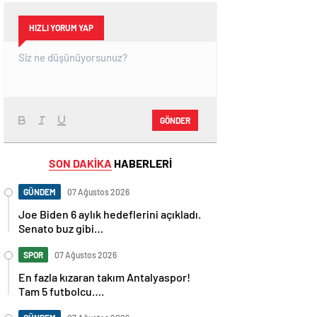
HIZLI YORUM YAP
GÖNDER
SON DAKİKA
HABERLERİ
GÜNDEM
07 Ağustos 2026
Joe Biden 6 aylık hedeflerini açıkladı.
Senato buz gibi…
SPOR
07 Ağustos 2026
En fazla kızaran takım Antalyaspor!
Tam 5 futbolcu….