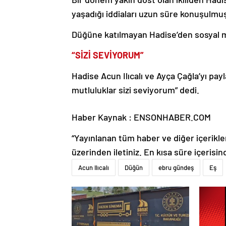
yaşadığı iddiaları uzun süre konuşulmu
Düğüne katılmayan Hadise’den sosyal m
“SİZİ SEVİYORUM”
Hadise Acun Ilıcalı ve Ayça Çağla’yı pa
mutluluklar sizi seviyorum” dedi.
Haber Kaynak : ENSONHABER.COM
“Yayınlanan tüm haber ve diğer içerikler i
üzerinden iletiniz. En kısa süre içerisin
Acun Ilıcalı
Düğün
ebru gündeş
Eş