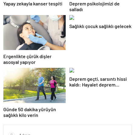
Yapay zekayla kanser tespiti
Deprem psikolojimizi de
salladı
Sağlıklı çocuk sağlıklı gelecek
Ergenlikte çürük dişler
asosyal yapıyor
Deprem geçti, sarsıntı hissi
kaldı: Hayalet deprem
algısına dikkat!
Günde 50 dakika yürüyün
sağlıklı kilo verin