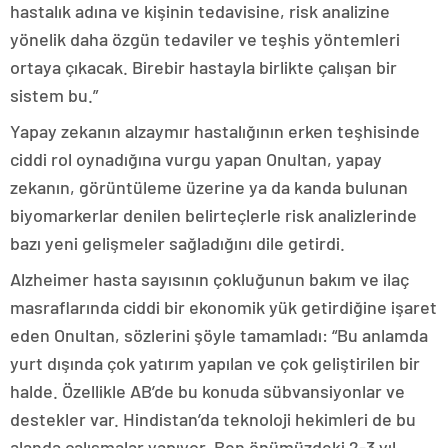
hastalık adına ve kişinin tedavisine, risk analizine
yönelik daha özgün tedaviler ve teşhis yöntemleri
ortaya çıkacak. Birebir hastayla birlikte çalışan bir
sistem bu.”
Yapay zekanın alzaymır hastalığının erken teşhisinde
ciddi rol oynadığına vurgu yapan Onultan, yapay
zekanın, görüntüleme üzerine ya da kanda bulunan
biyomarkerlar denilen belirteçlerle risk analizlerinde
bazı yeni gelişmeler sağladığını dile getirdi.
Alzheimer hasta sayısının çokluğunun bakım ve ilaç
masraflarında ciddi bir ekonomik yük getirdiğine işaret
eden Onultan, sözlerini şöyle tamamladı: “Bu anlamda
yurt dışında çok yatırım yapılan ve çok geliştirilen bir
halde. Özellikle AB’de bu konuda sübvansiyonlar ve
destekler var. Hindistan’da teknoloji hekimleri de bu
alanda çalışmalar yapıyor. Ben önümüzdeki 2-3 yıl