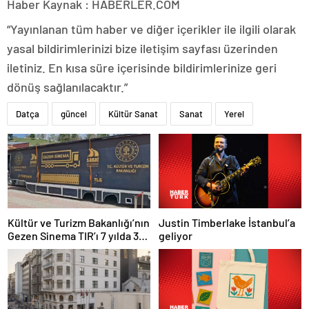
Haber Kaynak : HABERLER.COM
“Yayınlanan tüm haber ve diğer içerikler ile ilgili olarak
yasal bildirimlerinizi bize iletişim sayfası üzerinden
iletiniz. En kısa süre içerisinde bildirimlerinize geri
dönüş sağlanılacaktır.”
Datça
güncel
Kültür Sanat
Sanat
Yerel
Justin Timberlake İstanbul’a
Kültür ve Turizm Bakanlığı’nın
geliyor
Gezen Sinema TIR’ı 7 yılda 358
ilçeye ulaştı