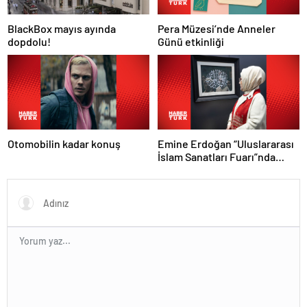
Pera Müzesi’nde Anneler
BlackBox mayıs ayında
Günü etkinliği
dopdolu!
Otomobilin kadar konuş
Emine Erdoğan “Uluslararası
İslam Sanatları Fuarı”nda
konuştu